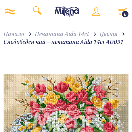
0
Начало
Печатана Aida 14ct
Цветя
Следобеден чай – печатана Aida 14ct AD031