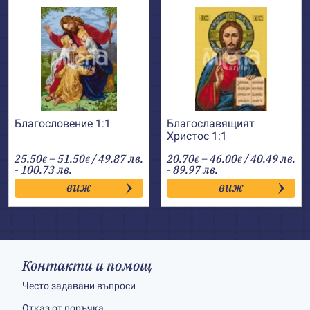
Благословение 1:1
Благославящият
Христос 1:1
Price
Price
25.50
–
51.50
/ 49.87 лв.
20.70
–
46.00
/ 40.49 лв.
€
€
€
€
range:
range:
- 100.73 лв.
- 89.97 лв.
25.50€
20.70€
виж
виж
through
through
51.50€
46.00€
Контакти и помощ
Често задавани въпроси
Отказ от поръчка