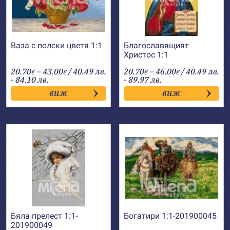
Ваза с полски цветя 1:1
Благославящият
Христос 1:1
Price
Price
20.70
–
43.00
/ 40.49 лв.
20.70
–
46.00
/ 40.49 лв.
€
€
€
€
range:
range:
- 84.10 лв.
- 89.97 лв.
20.70€
20.70€
виж
виж
through
through
43.00€
46.00€
Бяла прелест 1:1-
Богатири 1:1-201900045
201900049