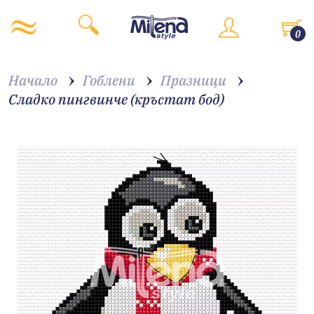
0
Начало
Гоблени
Празници
Сладко пингвинче (кръстат бод)