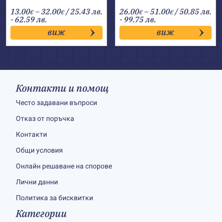
Price
Price
13.00
–
32.00
/ 25.43 лв.
26.00
–
51.00
/ 50.85 лв.
€
€
€
€
range:
range:
- 62.59 лв.
- 99.75 лв.
13.00€
26.00€
виж
виж
through
through
32.00€
51.00€
Контакти и помощ
Често задавани въпроси
Отказ от поръчка
Контакти
Общи условия
Онлайн решаване на спорове
Лични данни
Политика за бисквитки
Категории