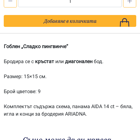
количество
за
Сладко
Добавяне в количката
пингвинче
(кръстат
бод)
Гоблен „Сладко пингвинче“
Бродира се с
кръстат
или
диагонален
бод.
Размер: 15×15 см.
Брой цветове: 9
Комплектът съдържа схема, панама AIDA 14 ct – бяла,
игла и конци за бродерия ARIADNA.
Също може да ви хареса…