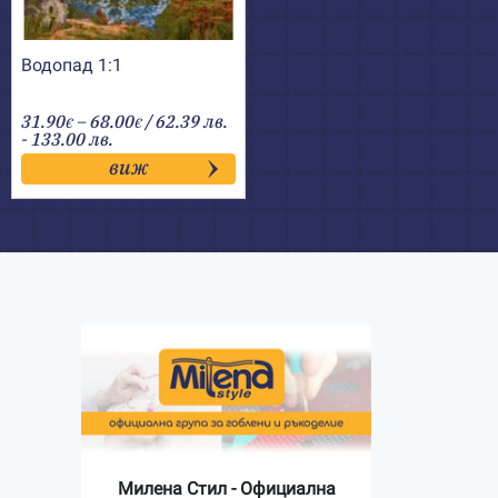
Водопад 1:1
Price
31.90
–
68.00
/ 62.39 лв.
€
€
range:
- 133.00 лв.
31.90€
виж
through
68.00€
Милена Стил - Официална