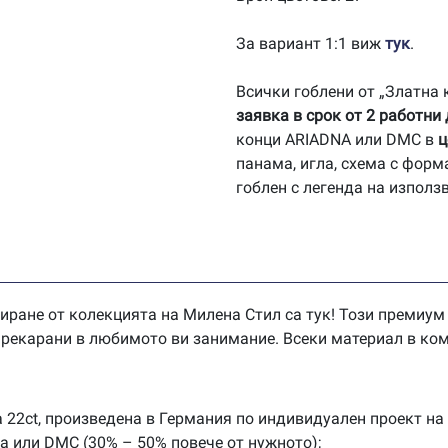
За вариант 1:1 виж
тук
.
Всички гоблени от „Златна
заявка в срок от 2 работни
конци ARIADNA или DMC в
ц
панама, игла, схема с форм
гоблен с легенда на използ
иране от колекцията на Милена Стил са тук! Този премиум
 прекарани в любимото ви занимание. Всеки материал в ком
 22ct, произведена в Германия по индивидуален проект на
na или DMC (30% – 50% повече от нужното);