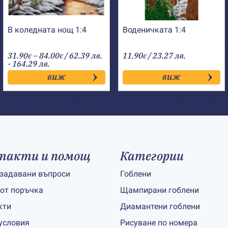
В коледната нощ 1:4
Воденичката 1:4
Price
31.90
–
84.00
/ 62.39 лв.
11.90
/ 23.27 лв.
€
€
€
range:
- 164.29 лв.
31.90€
виж
виж
through
84.00€
такти и помощ
Категории
 задавани въпроси
Гоблени
 от поръчка
Щампирани гоблени
кти
Диамантени гоблени
условия
Рисуване по номера