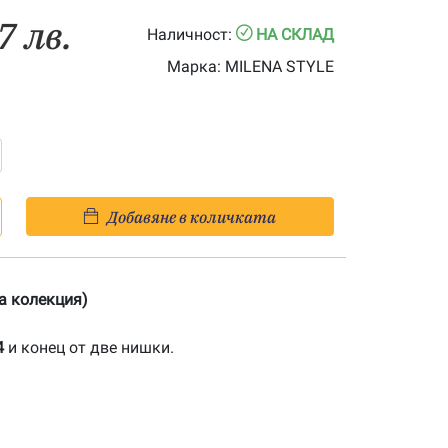
7 лв.
Наличност:
НА СКЛАД
Марка:
MILENA STYLE
Добавяне в количката
на колекция)
4
и конец от две нишки.