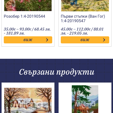
Розобер 1:4-20190544
Първи стъпки (Ван Гог)
1:4-20190547
Price
Price
35.00
–
93.00
/ 68.45 лв.
45.00
–
112.00
/ 88.01
€
€
€
€
range:
range:
- 181.89 лв.
лв. - 219.05 лв.
35.00€
45.00€
виж
виж
through
through
93.00€
112.00€
Свързани продукти