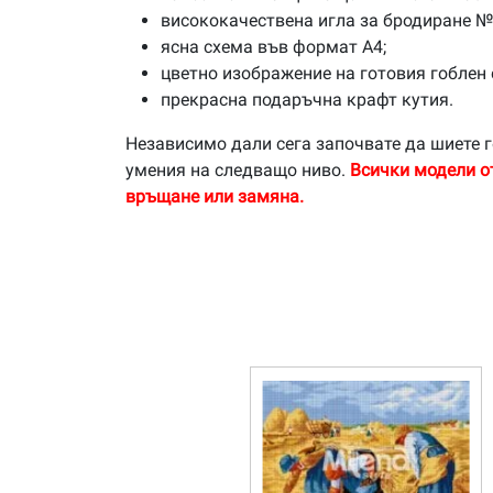
висококачествена игла за бродиране №
ясна схема във формат А4;
цветно изображение на готовия гоблен 
прекрасна подаръчна крафт кутия.
Независимо дали сега започвате да шиете г
умения на следващо ниво.
Всички модели о
връщане или замяна.