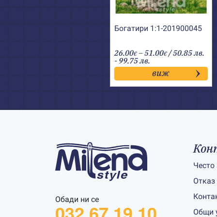
Богатири 1:1-201900045
Price
26.00
–
51.00
/ 50.85 лв.
€
€
range:
- 99.75 лв.
26.00€
виж
through
51.00€
Кон
Често
Отказ
Конта
Обади ни се
032 67 19 10
Общи 