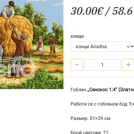
30.00
€
/ 58.6
конци
количество
за
Сенокос
1:4-
Гоблен
„Сенокос 1:4“ (Злат
20080945
Работи се с гобленов бод
1:
Размер: 51×39 см
Брой цветове: 27