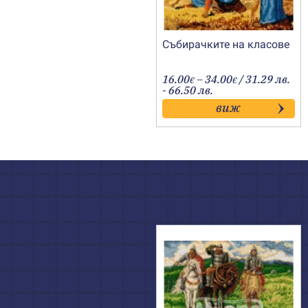
Събирачките на класове
Price
16.00
–
34.00
/ 31.29 лв.
€
€
range:
- 66.50 лв.
16.00€
виж
through
34.00€