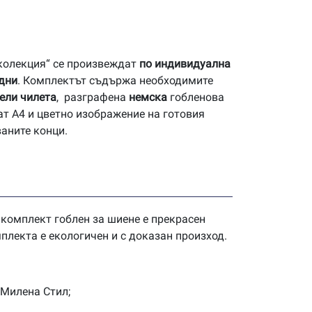
 колекция“ се произвеждат
по индивидуална
 дни
. Комплектът съдържа необходимите
ели чилета
, разграфена
немска
гобленова
ат А4 и цветно изображение на готовия
ваните конци.
 комплект гоблен за шиене е прекрасен
плекта е екологичен и с доказан произход.
 Милена Стил;