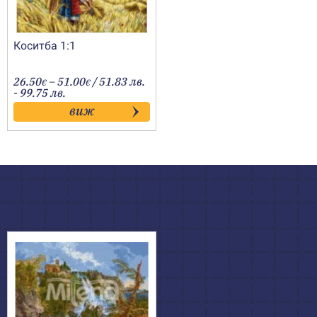
Коситба 1:1
Price
26.50
–
51.00
/ 51.83 лв.
€
€
range:
- 99.75 лв.
26.50€
виж
through
51.00€