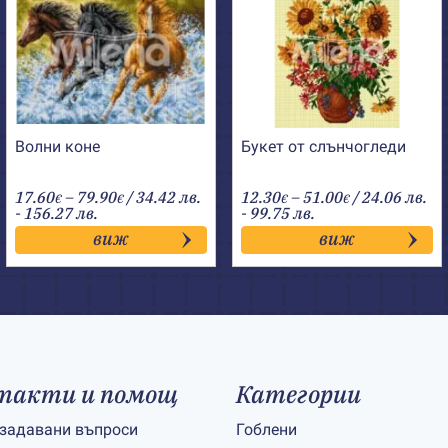
Волни коне
Букет от слънчогледи
Price
Price
17.60
–
79.90
/ 34.42 лв.
12.30
–
51.00
/ 24.06 лв.
€
€
€
€
range:
range:
- 156.27 лв.
- 99.75 лв.
17.60€
12.30€
виж
виж
through
through
79.90€
51.00€
такти и помощ
Категории
 задавани въпроси
Гоблени