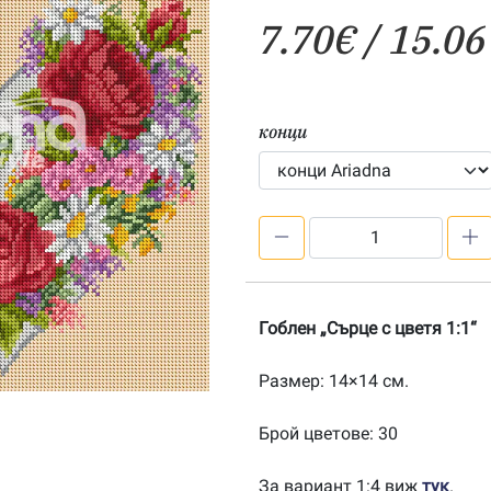
7.70
€
/ 15.06
конци
количество
за
Сърце
с
Гоблен „Сърце с цветя 1:1“
цветя
1:1
Размер: 14×14 см.
(нов
модел)
Брой цветове: 30
За вариант 1:4 виж
тук
.