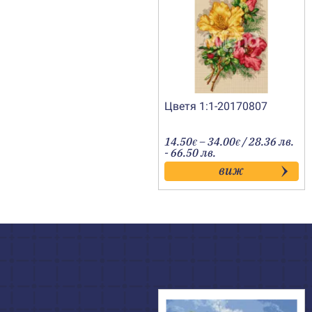
Цветя 1:1-20170807
Price
14.50
–
34.00
/ 28.36 лв.
€
€
range:
- 66.50 лв.
14.50€
виж
through
34.00€