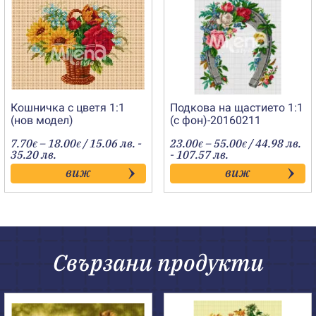
Кошничка с цветя 1:1
Подкова на щастието 1:1
(нов модел)
(с фон)-20160211
Price
Price
7.70
–
18.00
/ 15.06 лв. -
23.00
–
55.00
/ 44.98 лв.
€
€
€
€
range:
range:
35.20 лв.
- 107.57 лв.
7.70€
23.00€
виж
виж
through
through
18.00€
55.00€
Свързани продукти