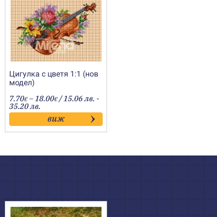
Цигулка с цветя 1:1 (нов
модел)
Price
7.70
–
18.00
/ 15.06 лв. -
€
€
range:
35.20 лв.
7.70€
виж
through
18.00€