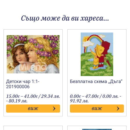
Също може да ви хареса…
Детски чар 1:1-
Безплатна схема „Дъга“
201900006
Price
Price
15.00
–
41.00
/ 29.34 лв.
0.00
–
47.00
/ 0.00 лв. -
€
€
€
€
range:
range:
- 80.19 лв.
91.92 лв.
15.00€
0.00€
виж
виж
through
through
41.00€
47.00€