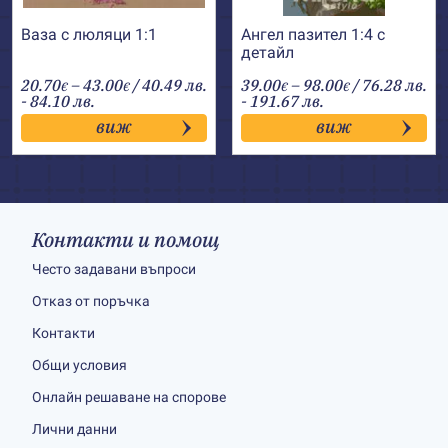
Ваза с люляци 1:1
Ангел пазител 1:4 с
детайл
Price
Price
20.70
–
43.00
/ 40.49 лв.
39.00
–
98.00
/ 76.28 лв.
€
€
€
€
range:
range:
- 84.10 лв.
- 191.67 лв.
20.70€
39.00€
виж
виж
through
through
43.00€
98.00€
Контакти и помощ
Често задавани въпроси
Отказ от поръчка
Контакти
Общи условия
Онлайн решаване на спорове
Лични данни