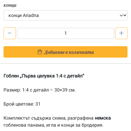
конци
количество
за
Първа
Добавяне в количката
целувка
1:4
с
Гоблен „Първа целувка 1:4 с детайл“
детайл
Размер: 1:4 с детайл – 30×39 см.
Брой цветове: 31
Комплектът съдържа схема, разграфена
немска
гобленова панама, игла и конци за бродерия.