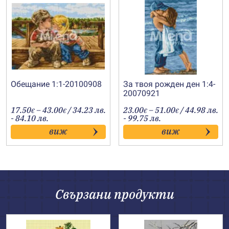
Обещание 1:1-20100908
За твоя рожден ден 1:4-
20070921
Price
Price
17.50
–
43.00
/ 34.23 лв.
23.00
–
51.00
/ 44.98 лв.
€
€
€
€
range:
range:
- 84.10 лв.
- 99.75 лв.
17.50€
23.00€
виж
виж
through
through
43.00€
51.00€
Свързани продукти