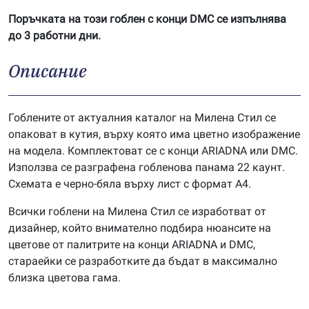
Поръчката на този гоблен с конци DMC се изпълнява
до 3 работни дни.
Описание
Гоблените от актуалния каталог на Милена Стил се
опаковат в кутия, върху която има цветно изображение
на модела. Комплектоват се с конци ARIADNA или DMC.
Използва се разграфена гобленова панама 22 каунт.
Схемата е черно-бяла върху лист с формат А4.
Всички гоблени на Милена Стил се изработват от
дизайнер, който внимателно подбира нюансите на
цветове от палитрите на конци ARIADNA и DMC,
стараейки се разработките да бъдат в максимално
близка цветова гама.