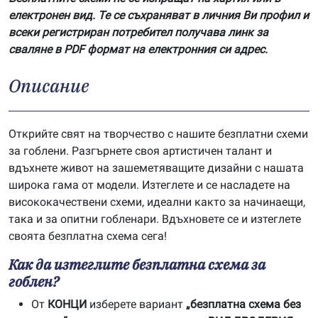
електронен вид. Те се съхраняват в личния Ви профил и
всеки регистриран потребител получава линк за
сваляне в PDF формат на електронния си адрес.
Описание
Открийте свят на творчество с нашите безплатни схеми
за гоблени. Разгърнете своя артистичен талант и
вдъхнете живот на зашеметяващите дизайни с нашата
широка гама от модели. Изтеглете и се насладете на
висококачествени схеми, идеални както за начинаещи,
така и за опитни гобленари. Вдъхновете се и изтеглете
своята безплатна схема сега!
Как да изтеглите безплатна схема за
гоблен?
От
КОНЦИ
изберете вариант
„безплатна схема без