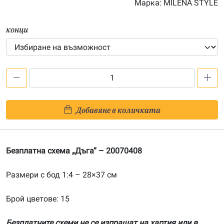
Марка:
MILENA STYLE
47.00€
конци
количество
за
Безплатна
Добавяне в количката
схема
„Дъга“
Безплатна схема „Дъга“ – 20070408
Размери с бод 1:4 – 28×37 см
Брой цветове: 15
Безплатните схеми не се изпращат на хартия или в