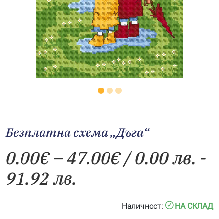
Безплатна схема „Дъга“
Price
0.00
€
–
47.00
€
/ 0.00 лв. -
range:
91.92 лв.
0.00€
Наличност:
НА СКЛАД
through