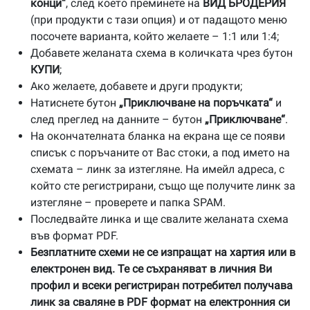
конци“
, след което преминете на
ВИД БРОДЕРИЯ
(при продукти с тази опция) и от падащото меню
посочете варианта, който желаете – 1:1 или 1:4;
Добавете желаната схема в количката чрез бутон
КУПИ
;
Ако желаете, добавете и други продукти;
Натиснете бутон
„Приключване на поръчката“
и
след преглед на данните – бутон
„Приключване“
.
На окончателната бланка на екрана ще се появи
списък с поръчаните от Вас стоки, а под името на
схемата – линк за изтегляне. На имейл адреса, с
който сте регистрирани, също ще получите линк за
изтегляне – проверете и папка SPAM.
Последвайте линка и ще свалите желаната схема
във формат PDF.
Безплатните схеми не се изпращат на хартия или в
електронен вид. Те се съхраняват в личния Ви
профил и всеки регистриран потребител получава
линк за сваляне в PDF формат на електронния си