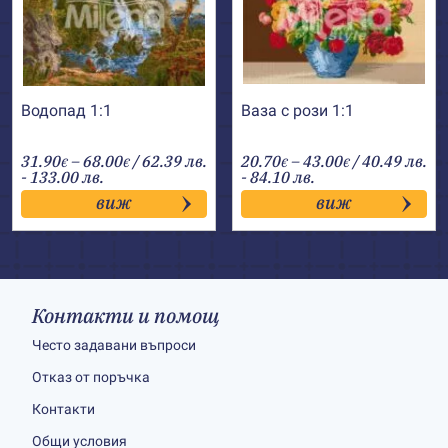
Водопад 1:1
Ваза с рози 1:1
Price
Price
31.90
–
68.00
/ 62.39 лв.
20.70
–
43.00
/ 40.49 лв.
€
€
€
€
range:
range:
- 133.00 лв.
- 84.10 лв.
31.90€
20.70€
виж
виж
through
through
68.00€
43.00€
Контакти и помощ
Често задавани въпроси
Отказ от поръчка
Контакти
Общи условия