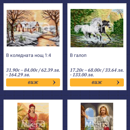
В коледната нощ 1:4
В галоп
Price
Price
31.90
–
84.00
/ 62.39 лв.
17.20
–
68.00
/ 33.64 лв.
€
€
€
€
range:
range:
- 164.29 лв.
- 133.00 лв.
31.90€
17.20€
виж
виж
through
through
84.00€
68.00€