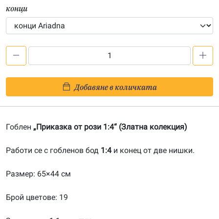
конци
количество
за
Приказка
Добавяне в количката
от
рози
1:4-
Гоблен
„Приказка от рози 1:4“ (Златна колекция)
20130946
Работи се с гобленов бод
1:4
и конец от две нишки.
Размер: 65×44 см
Брой цветове: 19