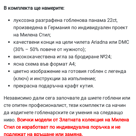
В комплекта ще намерите:
луксозна разграфена гобленова панама 22ct,
произведена в Германия по индивидуален проект
на Милена Стил;
качествени конци на цели чилета Ariadna или DMC
(30% – 50% повече от нужното);
висококачествена игла за бродиране №24;
ясна схема във формат А4;
цветно изображение на готовия гоблен с легенда
(ключ) и инструкции за изпълнение;
прекрасна подаръчна крафт кутия.
Независимо дали сега започвате да шиете гоблени или
сте опитен професионалист, тези комплекти са начин
да издигнете гобленарските си умения на следващо
ниво.
Всички модели от Златната колекция на Милена
Стил се изработват по индивидуална поръчка и не
подлежат на връщане или замяна.