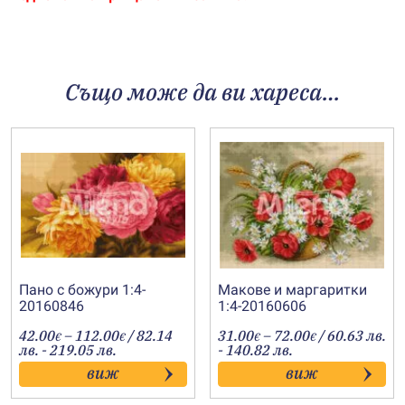
Също може да ви хареса…
Пано с божури 1:4-
Макове и маргаритки
20160846
1:4-20160606
Price
Price
42.00
–
112.00
/ 82.14
31.00
–
72.00
/ 60.63 лв.
€
€
€
€
range:
range:
лв. - 219.05 лв.
- 140.82 лв.
42.00€
31.00€
виж
виж
through
through
112.00€
72.00€