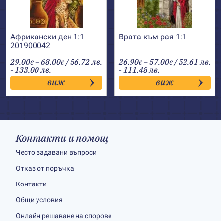
Африкански ден 1:1-
Врата към рая 1:1
201900042
Price
Price
29.00
–
68.00
/ 56.72 лв.
26.90
–
57.00
/ 52.61 лв.
€
€
€
€
range:
range:
- 133.00 лв.
- 111.48 лв.
29.00€
26.90€
виж
виж
through
through
68.00€
57.00€
Контакти и помощ
Често задавани въпроси
Отказ от поръчка
Контакти
Общи условия
Онлайн решаване на спорове