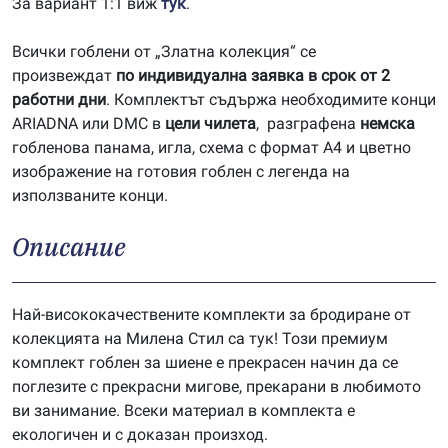
За вариант 1:1 виж
тук
.
Всички гоблени от „Златна колекция“ се
произвеждат
по индивидуална заявка в срок от 2
работни дни
. Комплектът съдържа необходимите конци
ARIADNA или DMC в
цели чилета
, разграфена
немска
гобленова панама, игла, схема с формат А4 и цветно
изображение на готовия гоблен с легенда на
използваните конци.
Описание
Най-висококачествените комплекти за бродиране от
колекцията на Милена Стил са тук! Този премиум
комплект гоблен за шиене е прекрасен начин да се
поглезите с прекрасни мигове, прекарани в любимото
ви занимание. Всеки материал в комплекта е
екологичен и с доказан произход.