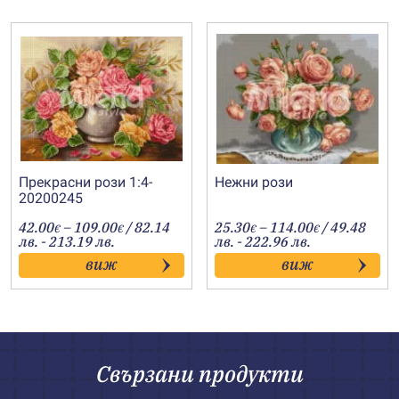
Прекрасни рози 1:4-
Нежни рози
20200245
Price
Price
42.00
–
109.00
/ 82.14
25.30
–
114.00
/ 49.48
€
€
€
€
range:
range:
лв. - 213.19 лв.
лв. - 222.96 лв.
42.00€
25.30€
виж
виж
through
through
109.00€
114.00€
Свързани продукти