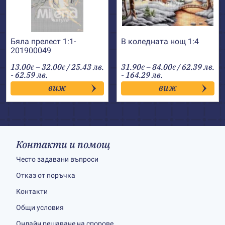
Бяла прелест 1:1-
В коледната нощ 1:4
201900049
Price
Price
13.00
–
32.00
/ 25.43 лв.
31.90
–
84.00
/ 62.39 лв.
€
€
€
€
range:
range:
- 62.59 лв.
- 164.29 лв.
13.00€
31.90€
виж
виж
through
through
32.00€
84.00€
Контакти и помощ
Често задавани въпроси
Отказ от поръчка
Контакти
Общи условия
Онлайн решаване на спорове