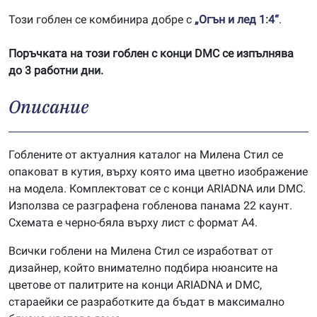
Този гоблен се комбинира добре с
„Огън и лед 1:4“
.
Поръчката на този гоблен с конци DMC се изпълнява
до 3 работни дни.
Описание
Гоблените от актуалния каталог на Милена Стил се
опаковат в кутия, върху която има цветно изображение
на модела. Комплектоват се с конци ARIADNA или DMC.
Използва се разграфена гобленова панама 22 каунт.
Схемата е черно-бяла върху лист с формат А4.
Всички гоблени на Милена Стил се изработват от
дизайнер, който внимателно подбира нюансите на
цветове от палитрите на конци ARIADNA и DMC,
стараейки се разработките да бъдат в максимално