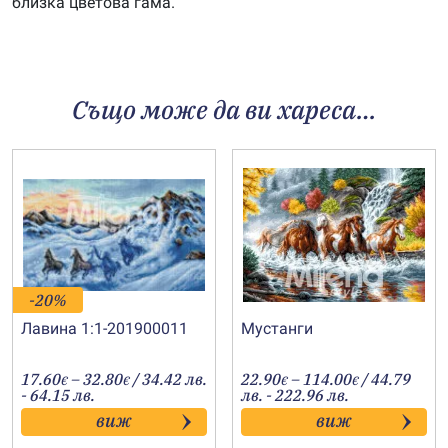
близка цветова гама.
Също може да ви хареса…
-20%
Лавина 1:1-201900011
Мустанги
Price
Price
17.60
–
32.80
/ 34.42 лв.
22.90
–
114.00
/ 44.79
€
€
€
€
range:
range:
- 64.15 лв.
лв. - 222.96 лв.
17.60€
22.90€
виж
виж
through
through
32.80€
114.00€