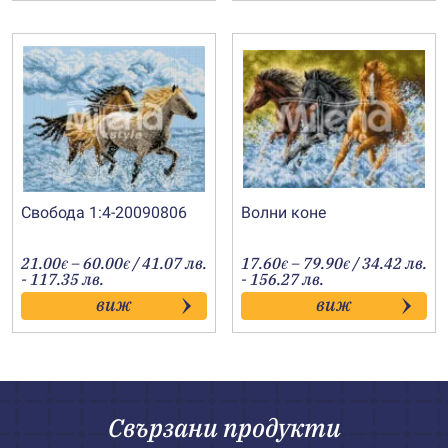
Свобода 1:4-20090806
Волни коне
Price
Price
21.00
–
60.00
/ 41.07 лв.
17.60
–
79.90
/ 34.42 лв.
€
€
€
€
range:
range:
- 117.35 лв.
- 156.27 лв.
21.00€
17.60€
виж
виж
through
through
60.00€
79.90€
Свързани продукти