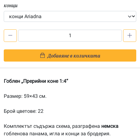
конци
количество
за
Прерийни
Добавяне в количката
коне
1:4
Гоблен „Прерийни коне 1:4“
Размер: 59×43 см.
Брой цветове: 22
Комплектът съдържа схема, разграфена
немска
гобленова панама, игла и конци за бродерия.