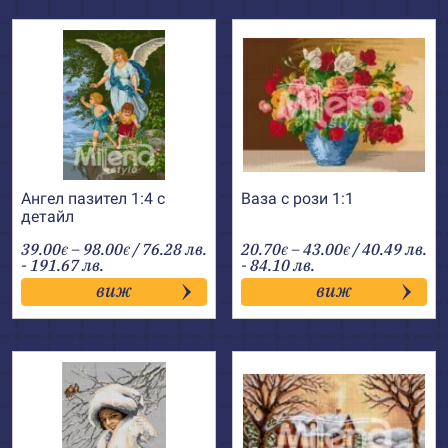
Ангел пазител 1:4 с
Ваза с рози 1:1
детайл
Price
Price
39.00
–
98.00
/ 76.28 лв.
20.70
–
43.00
/ 40.49 лв.
€
€
€
€
range:
range:
- 191.67 лв.
- 84.10 лв.
39.00€
20.70€
виж
виж
through
through
98.00€
43.00€