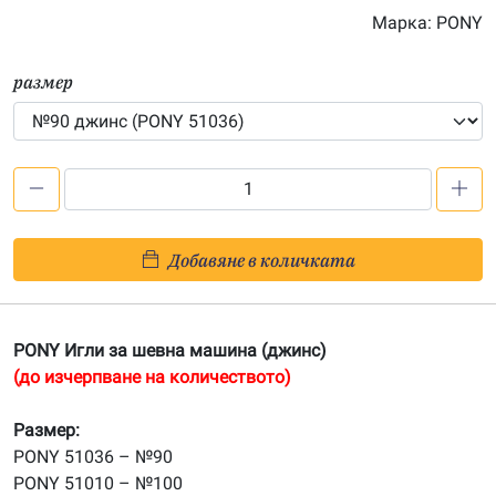
Марка:
PONY
размер
количество
за
PONY
Добавяне в количката
Игли
за
шевна
PONY Игли за шевна машина (джинс)
машина
(до изчерпване на количеството)
(джинс)
Размер:
PONY 51036 – №90
PONY 51010 – №100