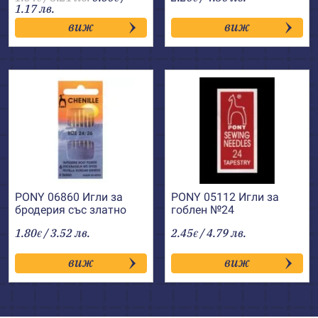
1.17 лв.
виж
виж
PONY 06860 Игли за
PONY 05112 Игли за
бродерия със златно
гоблен №24
ухо, остри №24-26
1.80
/ 3.52 лв.
2.45
/ 4.79 лв.
€
€
виж
виж