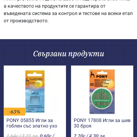
а качеството на продуктите се гарантира от
въведената система за контрол и тестове на всеки етап
от производството.
Свързани продукти
-63%
PONY 05855 Игли за
PONY 17808 Игли за шев
гоблен със златно ухо
30 броя
№26
1.64
/ 3.21 лв.
0.60
/
2.20
/ 4.30 лв.
€
€
€