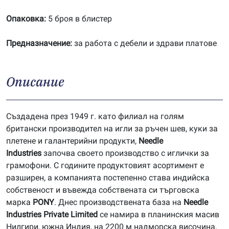
Опаковка:
5 броя в блистер
Предназначение:
за работа с дебели и здрави платове
Описание
Създадена през 1949 г. като филиал на голям
британски производител на игли за ръчен шев, куки за
плетене и галантерийни продукти,
Needle
Industries
започва своето производство с иглички за
грамофони. С годините продуктовият асортимент е
разширен, а компанията постепенно става индийска
собственост и въвежда собствената си търговска
марка
PONY
. Днес производствената база на
Needle
Industries Private Limited
се намира в планинския масив
Нилгири, южна Индия, на 2200 м надморска височина,