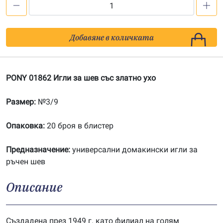
количество
за
PONY
Добавяне в количката
01862
Игли
за
PONY 01862 Игли за шев със златно ухо
шев
със
Размер:
№3/9
златно
ухо
Опаковка:
20 броя в блистер
Предназначение:
универсални домакински игли за
ръчен шев
Описание
Създадена през 1949 г. като филиал на голям