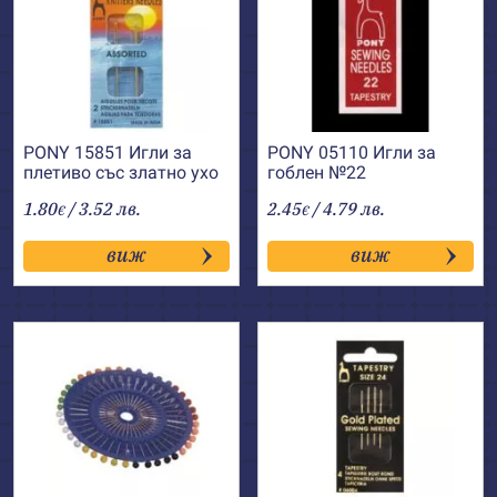
PONY 15851 Игли за
PONY 05110 Игли за
плетиво със златно ухо
гоблен №22
и заоблен връх
1.80
/ 3.52 лв.
2.45
/ 4.79 лв.
€
€
виж
виж