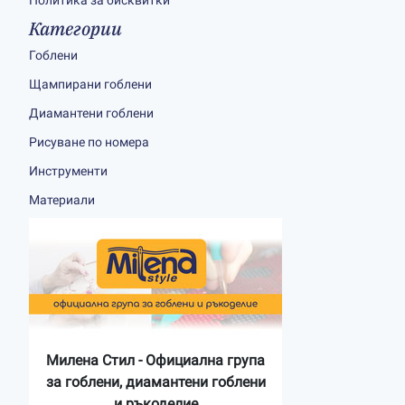
Политика за бисквитки
Категории
Гоблени
Щампирани гоблени
Диамантени гоблени
Рисуване по номера
Инструменти
Материали
Милена Стил - Официална група
за гоблени, диамантени гоблени
и ръкоделие