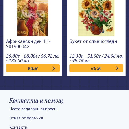
Африкански ден 1:1-
Букет от слънчогледи
201900042
Price
Price
29.00
–
68.00
/ 56.72 лв.
12.30
–
51.00
/ 24.06 лв.
€
€
€
€
range:
range:
- 133.00 лв.
- 99.75 лв.
29.00€
12.30€
виж
виж
through
through
68.00€
51.00€
Контакти и помощ
Често задавани въпроси
Отказ от поръчка
Контакти