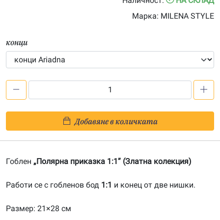
Наличност:
НА СКЛАД
Марка:
MILENA STYLE
конци
количество
за
Полярна
Добавяне в количката
приказка
1:1-
20061106
Гоблен
„Полярна приказка 1:1” (Златна колекция)
Работи се с гобленов бод
1:1
и конец от две нишки.
Размер: 21×28 см