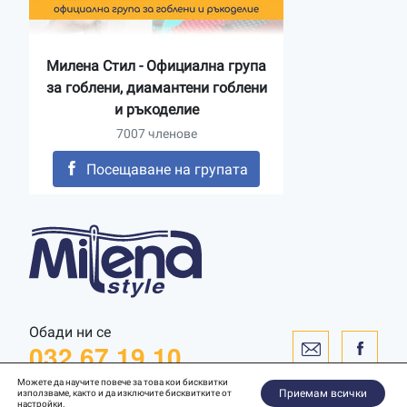
Милена Стил - Официална група
за гоблени, диамантени гоблени
и ръкоделие
7007 членове
Посещаване на групата
Обади ни се
032 67 19 10
Можете да научите повече за това кои бисквитки
Приемам всички
използваме, както и да изключите бисквитките от
настройки
.