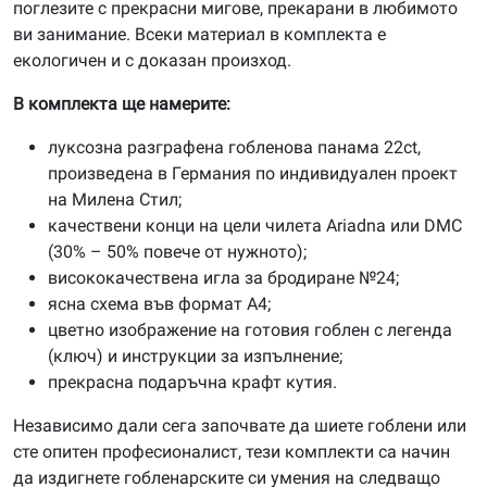
поглезите с прекрасни мигове, прекарани в любимото
ви занимание. Всеки материал в комплекта е
екологичен и с доказан произход.
В комплекта ще намерите:
луксозна разграфена гобленова панама 22ct,
произведена в Германия по индивидуален проект
на Милена Стил;
качествени конци на цели чилета Ariadna или DMC
(30% – 50% повече от нужното);
висококачествена игла за бродиране №24;
ясна схема във формат А4;
цветно изображение на готовия гоблен с легенда
(ключ) и инструкции за изпълнение;
прекрасна подаръчна крафт кутия.
Независимо дали сега започвате да шиете гоблени или
сте опитен професионалист, тези комплекти са начин
да издигнете гобленарските си умения на следващо