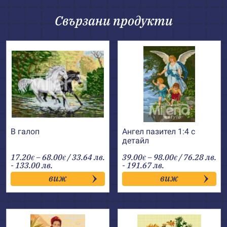
Свързани продукти
В галоп
Ангел пазител 1:4 с
детайл
Price
Price
17.20
–
68.00
/ 33.64 лв.
39.00
–
98.00
/ 76.28 лв.
€
€
€
€
range:
range:
- 133.00 лв.
- 191.67 лв.
17.20€
39.00€
виж
виж
through
through
68.00€
98.00€