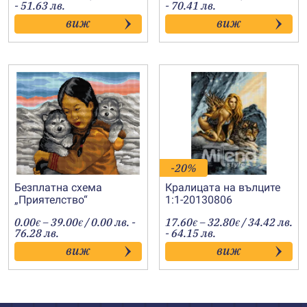
range:
range:
- 51.63 лв.
- 70.41 лв.
15.60€
18.50€
виж
виж
through
through
26.40€
36.00€
-20%
Безплатна схема
Кралицата на вълците
„Приятелство“
1:1-20130806
Price
Price
0.00
–
39.00
/ 0.00 лв. -
17.60
–
32.80
/ 34.42 лв.
€
€
€
€
range:
range:
76.28 лв.
- 64.15 лв.
0.00€
17.60€
виж
виж
through
through
39.00€
32.80€