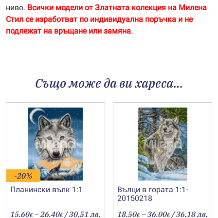
ниво.
Всички модели от Златната колекция на Милена
Стил се изработват по индивидуална поръчка и не
подлежат на връщане или замяна.
Също може да ви хареса…
-20%
Планински вълк 1:1
Вълци в гората 1:1-
20150218
Price
Price
15.60
–
26.40
/ 30.51 лв.
18.50
–
36.00
/ 36.18 лв.
€
€
€
€