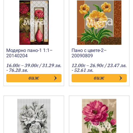
Модерно пано-1 1:1–
Пано с цвете-2–
20140204
20090809
Price
Price
16.00
–
39.00
/ 31.29 лв.
12.00
–
26.90
/ 23.47 лв.
€
€
€
€
range:
range:
- 76.28 лв.
- 52.61 лв.
16.00€
12.00€
виж
виж
through
through
39.00€
26.90€