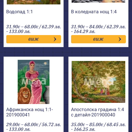
Водопад 1:1
В коледната нощ 1:4
Price
Price
31.90
–
68.00
/ 62.39 лв.
31.90
–
84.00
/ 62.39 лв.
€
€
€
€
range:
range:
- 133.00 лв.
- 164.29 лв.
31.90€
31.90€
виж
виж
through
through
68.00€
84.00€
Африканска нощ 1:1-
Апостолска градина 1:4
201900041
с детайл-201900040
Price
Price
29.00
–
68.00
/ 56.72 лв.
35.00
–
85.00
/ 68.45 лв.
€
€
€
€
range:
range:
- 133.00 лв.
- 166.25 лв.