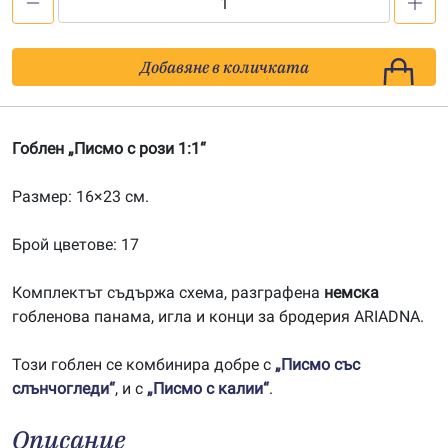
количество
за
Писмо
Добавяне в количката
с
рози
1:1
Гоблен „Писмо с рози 1:1“
Размер: 16×23 см.
Брой цветове: 17
Комплектът съдържа схема, разграфена
немска
гобленова панама, игла и конци за бродерия ARIADNA.
Този гоблен се комбинира добре с
„Писмо със
слънчогледи“
, и с
„Писмо с калии“
.
Описание