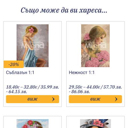
Също може да ви хареса…
-20%
Съблазън 1:1
Нежност 1:1
Price
Price
18.40
–
32.80
/ 35.99 лв.
29.50
–
44.00
/ 57.70 лв.
€
€
€
€
range:
range:
- 64.15 лв.
- 86.06 лв.
18.40€
29.50€
виж
виж
through
through
32.80€
44.00€