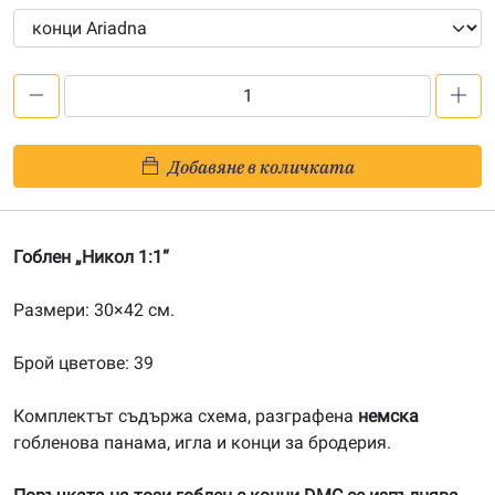
количество
за
Никол
Добавяне в количката
1:1
Гоблен „Никол 1:1“
Размери: 30×42 см.
Брой цветове: 39
Комплектът съдържа схема, разграфена
немска
гобленова панама, игла и конци за бродерия.