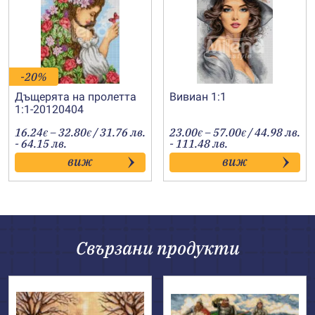
-20%
Дъщерята на пролетта
Вивиан 1:1
1:1-20120404
Price
Price
16.24
–
32.80
/ 31.76 лв.
23.00
–
57.00
/ 44.98 лв.
€
€
€
€
range:
range:
- 64.15 лв.
- 111.48 лв.
16.24€
23.00€
виж
виж
through
through
32.80€
57.00€
Свързани продукти