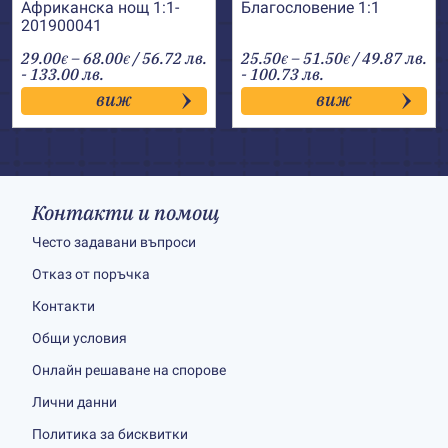
Африканска нощ 1:1-
Благословение 1:1
201900041
Price
Price
29.00
–
68.00
/ 56.72 лв.
25.50
–
51.50
/ 49.87 лв.
€
€
€
€
range:
range:
- 133.00 лв.
- 100.73 лв.
29.00€
25.50€
виж
виж
through
through
68.00€
51.50€
Контакти и помощ
Често задавани въпроси
Отказ от поръчка
Контакти
Общи условия
Онлайн решаване на спорове
Лични данни
Политика за бисквитки