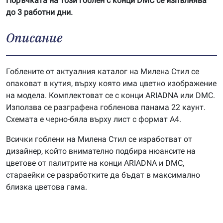
Поръчката на този гоблен с конци DMC се изпълнява
до 3 работни дни.
Описание
Гоблените от актуалния каталог на Милена Стил се
опаковат в кутия, върху която има цветно изображение
на модела. Комплектоват се с конци ARIADNA или DMC.
Използва се разграфена гобленова панама 22 каунт.
Схемата е черно-бяла върху лист с формат А4.
Всички гоблени на Милена Стил се изработват от
дизайнер, който внимателно подбира нюансите на
цветове от палитрите на конци ARIADNA и DMC,
стараейки се разработките да бъдат в максимално
близка цветова гама.