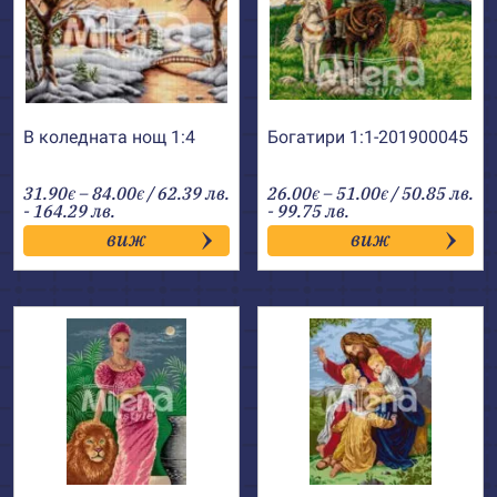
В коледната нощ 1:4
Богатири 1:1-201900045
Price
Price
31.90
–
84.00
/ 62.39 лв.
26.00
–
51.00
/ 50.85 лв.
€
€
€
€
range:
range:
- 164.29 лв.
- 99.75 лв.
31.90€
26.00€
виж
виж
through
through
84.00€
51.00€