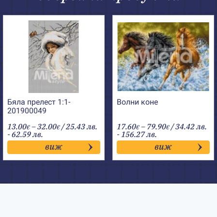
Бяла прелест 1:1-
Волни коне
201900049
Price
Price
13.00
–
32.00
/ 25.43 лв.
17.60
–
79.90
/ 34.42 лв.
€
€
€
€
range:
range:
- 62.59 лв.
- 156.27 лв.
13.00€
17.60€
виж
виж
through
through
32.00€
79.90€