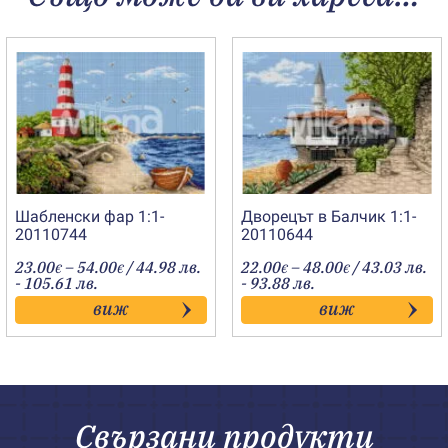
Шабленски фар 1:1-
Дворецът в Балчик 1:1-
20110744
20110644
Price
Price
23.00
–
54.00
/ 44.98 лв.
22.00
–
48.00
/ 43.03 лв.
€
€
€
€
range:
range:
- 105.61 лв.
- 93.88 лв.
23.00€
22.00€
виж
виж
through
through
54.00€
48.00€
Свързани продукти