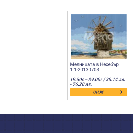
Мелницата в Несебър
1:1-20130703
Price
19.50
–
39.00
/ 38.14 лв.
€
€
range:
- 76.28 лв.
19.50€
виж
through
39.00€