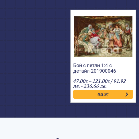
Бой с петли 1:4 с
детайл-201900046
Price
47.00
–
121.00
/ 91.92
€
€
range:
лв. - 236.66 лв.
47.00€
виж
through
121.00€