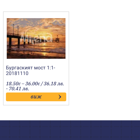
Бургаският мост 1:1-
20181110
Price
18.50
–
36.00
/ 36.18 лв.
€
€
range:
- 70.41 лв.
18.50€
виж
through
36.00€