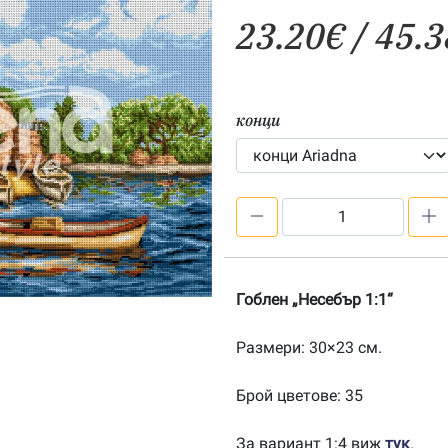
23.20
€
/ 45.3
конци
количество
за
Несебър
1:1
Гоблен „Несебър 1:1“
Размери: 30×23 см.
Брой цветове: 35
За вариант 1:4 виж
тук
.