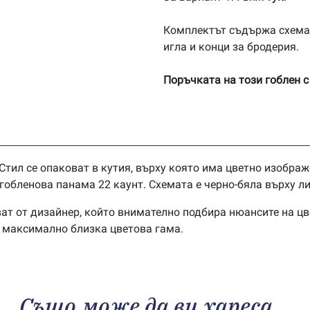
Комплектът съдържа схема
игла и конци за бродерия.
Поръчката на този гоблен с
Стил се опаковат в кутия, върху която има цветно изображ
обленова панама 22 каунт. Схемата е черно-бяла върху ли
ат от дизайнер, който внимателно подбира нюансите на цв
в максимално близка цветова гама.
Също може да ви хареса…