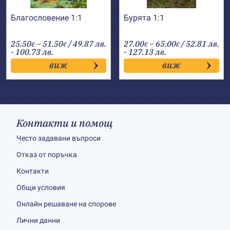
Благословение 1:1
Бурята 1:1
Price
Price
25.50
–
51.50
/ 49.87 лв.
27.00
–
65.00
/ 52.81 лв.
€
€
€
€
range:
range:
- 100.73 лв.
- 127.13 лв.
25.50€
27.00€
виж
виж
through
through
51.50€
65.00€
Контакти и помощ
Често задавани въпроси
Отказ от поръчка
Контакти
Общи условия
Онлайн решаване на спорове
Лични данни