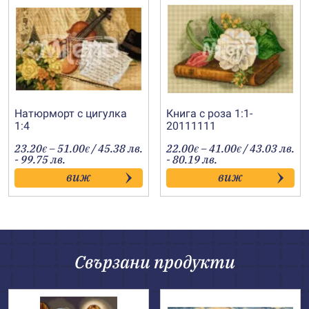
Натюрморт с цигулка
Книга с роза 1:1-
1:4
20111111
Price
Price
23.20
–
51.00
/ 45.38 лв.
22.00
–
41.00
/ 43.03 лв.
€
€
€
€
range:
range:
- 99.75 лв.
- 80.19 лв.
23.20€
22.00€
виж
виж
through
through
51.00€
41.00€
Свързани продукти