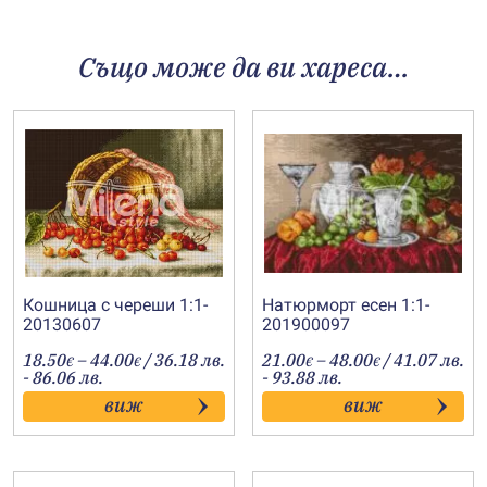
Също може да ви хареса…
Кошница с череши 1:1-
Натюрморт есен 1:1-
20130607
201900097
Price
Price
18.50
–
44.00
/ 36.18 лв.
21.00
–
48.00
/ 41.07 лв.
€
€
€
€
range:
range:
- 86.06 лв.
- 93.88 лв.
18.50€
21.00€
виж
виж
through
through
44.00€
48.00€