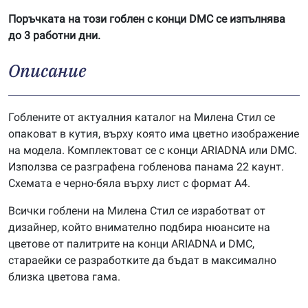
Поръчката на този гоблен с конци DMC се изпълнява
до 3 работни дни.
Описание
Гоблените от актуалния каталог на Милена Стил се
опаковат в кутия, върху която има цветно изображение
на модела. Комплектоват се с конци ARIADNA или DMC.
Използва се разграфена гобленова панама 22 каунт.
Схемата е черно-бяла върху лист с формат А4.
Всички гоблени на Милена Стил се изработват от
дизайнер, който внимателно подбира нюансите на
цветове от палитрите на конци ARIADNA и DMC,
стараейки се разработките да бъдат в максимално
близка цветова гама.