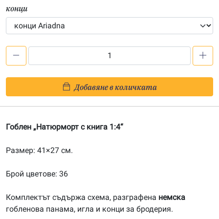
конци
количество
за
Натюрморт
Добавяне в количката
с
книга
1:4
Гоблен „Натюрморт с книга 1:4“
Размер: 41×27 см.
Брой цветове: 36
Комплектът съдържа схема, разграфена
немска
гобленова панама, игла и конци за бродерия.