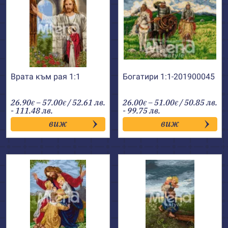
Врата към рая 1:1
Богатири 1:1-201900045
Price
Price
26.90
–
57.00
/ 52.61 лв.
26.00
–
51.00
/ 50.85 лв.
€
€
€
€
range:
range:
- 111.48 лв.
- 99.75 лв.
26.90€
26.00€
виж
виж
through
through
57.00€
51.00€