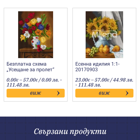
Безплатна схема
Есенна идилия 1:1-
„Усещане за пролет“
20170903
Price
Price
0.00
–
57.00
/ 0.00 лв. -
23.00
–
57.00
/ 44.98 лв.
€
€
€
€
range:
range:
111.48 лв.
- 111.48 лв.
0.00€
23.00€
виж
виж
through
through
57.00€
57.00€
Свързани продукти