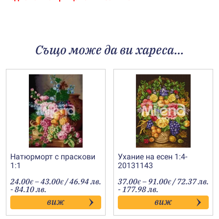
Също може да ви хареса…
Натюрморт с праскови
Ухание на есен 1:4-
1:1
20131143
Price
Price
24.00
–
43.00
/ 46.94 лв.
37.00
–
91.00
/ 72.37 лв.
€
€
€
€
range:
range:
- 84.10 лв.
- 177.98 лв.
24.00€
37.00€
виж
виж
through
through
43.00€
91.00€