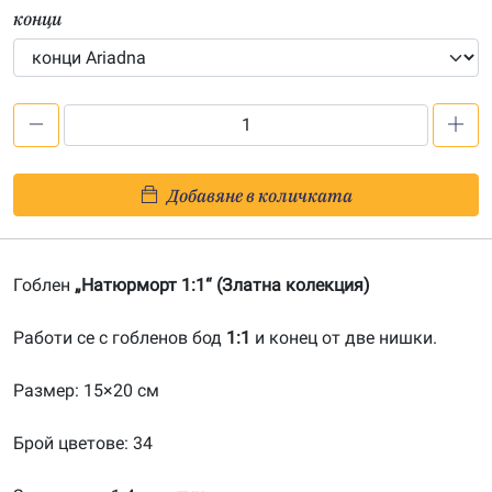
конци
количество
за
Натюрморт
Добавяне в количката
1:1-
20200149
Гоблен
„Натюрморт 1:1“ (Златна колекция)
Работи се с гобленов бод
1:1
и конец от две нишки.
Размер: 15×20 см
Брой цветове: 34