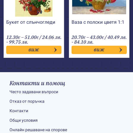
Букет от слънчогледи
Ваза с полски цветя 1:1
Price
Price
12.30
–
51.00
/ 24.06 лв.
20.70
–
43.00
/ 40.49 лв.
€
€
€
€
range:
range:
- 99.75 лв.
- 84.10 лв.
12.30€
20.70€
виж
виж
through
through
51.00€
43.00€
Контакти и помощ
Често задавани въпроси
Отказ от поръчка
Контакти
Общи условия
Онлайн решаване на спорове