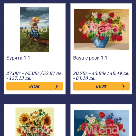
Бурята 1:1
Ваза с рози 1:1
Price
Price
27.00
–
65.00
/ 52.81 лв.
20.70
–
43.00
/ 40.49 лв.
€
€
€
€
range:
range:
- 127.13 лв.
- 84.10 лв.
27.00€
20.70€
виж
виж
through
through
65.00€
43.00€