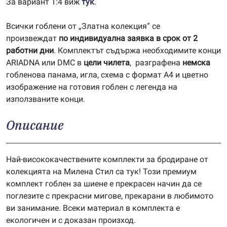
За вариант 1:4 виж
тук
.
Всички гоблени от „Златна колекция“ се
произвеждат
по индивидуална заявка в срок от 2
работни дни
. Комплектът съдържа необходимите конци
ARIADNA или DMC в
цели чилета
, разграфена
немска
гобленова панама, игла, схема с формат А4 и цветно
изображение на готовия гоблен с легенда на
използваните конци.
Описание
Най-висококачествените комплекти за бродиране от
колекцията на Милена Стил са тук! Този премиум
комплект гоблен за шиене е прекрасен начин да се
поглезите с прекрасни мигове, прекарани в любимото
ви занимание. Всеки материал в комплекта е
екологичен и с доказан произход.