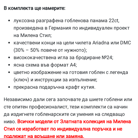
В комплекта ще намерите:
луксозна разграфена гобленова панама 22ct,
произведена в Германия по индивидуален проект
на Милена Стил;
качествени конци на цели чилета Ariadna или DMC
(30% – 50% повече от нужното);
висококачествена игла за бродиране №24;
ясна схема във формат А4;
цветно изображение на готовия гоблен с легенда
(ключ) и инструкции за изпълнение;
прекрасна подаръчна крафт кутия.
Независимо дали сега започвате да шиете гоблени или
сте опитен професионалист, тези комплекти са начин
да издигнете гобленарските си умения на следващо
ниво.
Всички модели от Златната колекция на Милена
Стил се изработват по индивидуална поръчка и не
подлежат на връщане или замяна.