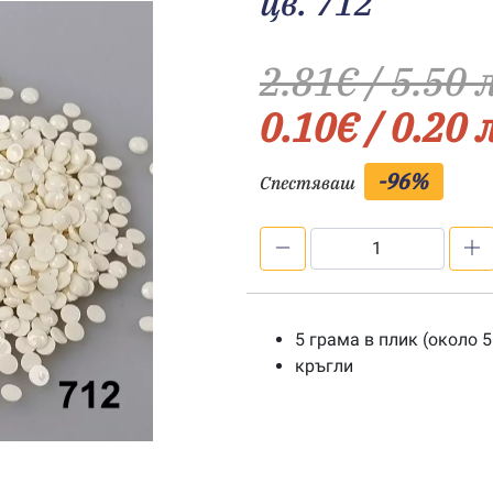
цв. 712
2.81
€
/ 5.50 
0.10
€
/ 0.20 
-96%
Спестяваш
количество
за
Мъниста
за
5 грама в плик (около 5
диамантен
кръгли
гоблен
-
цв.
712