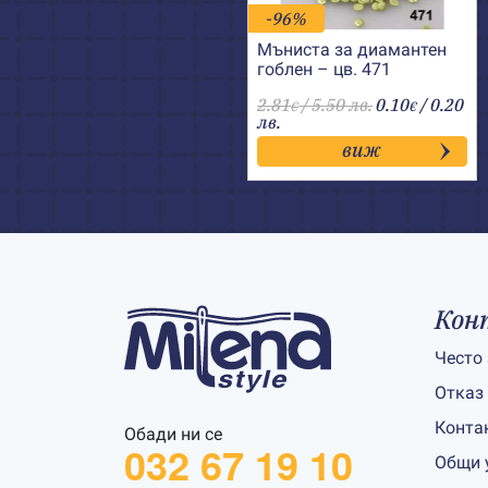
-96%
Мъниста за диамантен
гоблен – цв. 471
2.81
/ 5.50 лв.
0.10
/ 0.20
€
€
лв.
виж
Кон
Често
Отказ
Конта
Обади ни се
032 67 19 10
Общи 