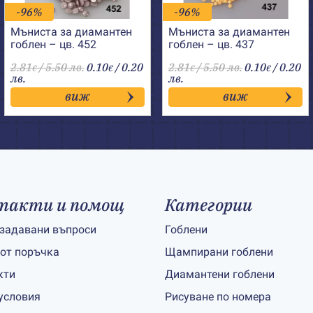
-96%
-96%
Мъниста за диамантен
Мъниста за диамантен
гоблен – цв. 452
гоблен – цв. 437
2.81
/ 5.50 лв.
0.10
/ 0.20
2.81
/ 5.50 лв.
0.10
/ 0.20
€
€
€
€
лв.
лв.
виж
виж
такти и помощ
Категории
 задавани въпроси
Гоблени
 от поръчка
Щампирани гоблени
кти
Диамантени гоблени
условия
Рисуване по номера