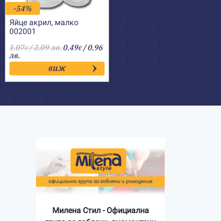
-54%
Яйце акрил, малко
002001
1.07
/ 2.09 лв.
0.49
/ 0.96
€
€
лв.
виж
Милена Стил - Официална