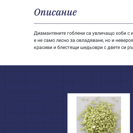
Описание
Диамантените гоблени са увличащо хоби с и
е не само лесно за овладяване, но и невер
красиви и блестящи шедьоври с двете си ръ