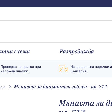
атни схеми
Разпродажба
Проверка на пратка при
Изпращане на поръчки 
наложен платеж.
България!
ия
Мъниста за диамантен гоблен - цв. 712
Мъниста за д