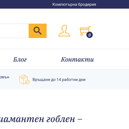
Компютърна бродерия
0
Блог
Контакти
извън
Връщане до 14 работни дни
иамантен гоблен –