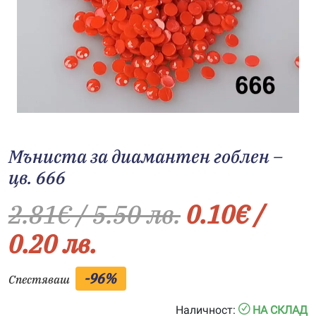
Мъниста за диамантен гоблен –
цв. 666
2.81
€
/ 5.50 лв.
0.10
€
/
0.20 лв.
-96%
Спестяваш
Наличност:
НА СКЛАД