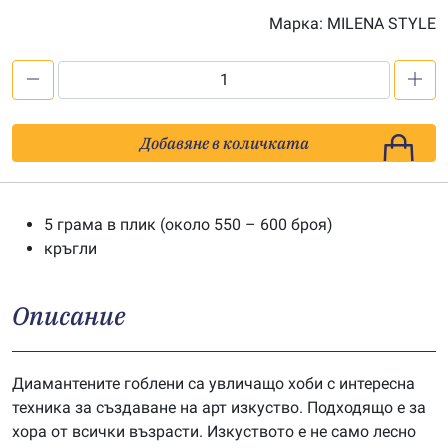
Марка:
MILENA STYLE
количество
за
Мъниста
Добавяне в количката
за
диамантен
гоблен
5 грама в плик (около 550 – 600 броя)
-
кръгли
цв.
666
Описание
Диамантените гоблени са увличащо хоби с интересна
техника за създаване на арт изкуство. Подходящо е за
хора от всички възрасти. Изкуството е не само лесно