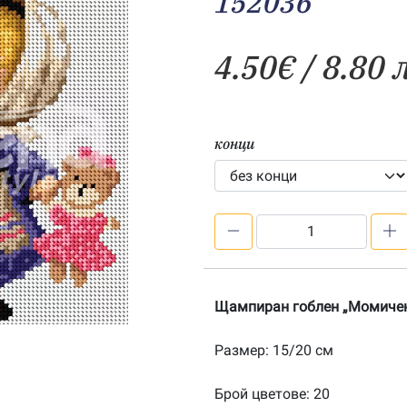
152036
4.50
€
/ 8.80 
конци
количество
за
Момиченце
с
Щампиран гоблен „Момичен
меченце
–
Размер: 15/20 см
щампа
152036
Брой цветове: 20