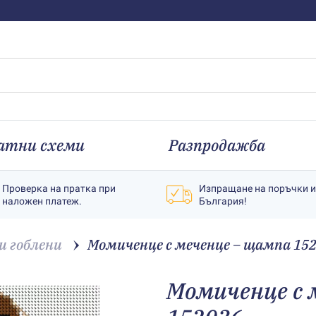
атни схеми
Разпродажба
Проверка на пратка при
Изпращане на поръчки 
наложен платеж.
България!
 гоблени
Момиченце с меченце – щампа 15
Момиченце с 