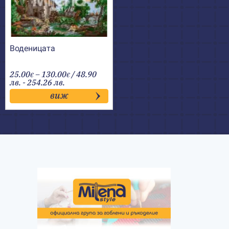
Воденицата
Price
25.00
–
130.00
/ 48.90
€
€
range:
лв. - 254.26 лв.
25.00€
виж
through
130.00€