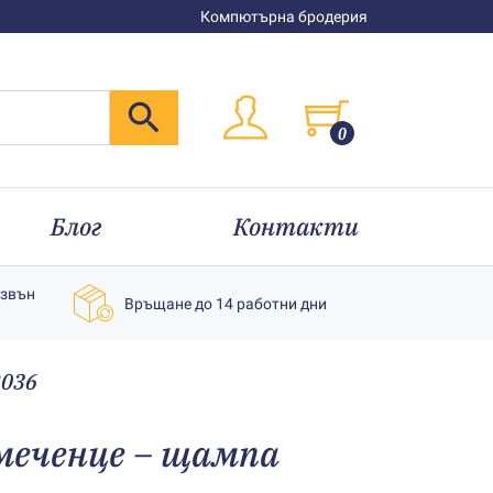
Компютърна бродерия
0
Блог
Контакти
извън
Връщане до 14 работни дни
2036
меченце – щампа