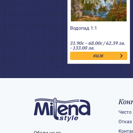
Водопад 1:1
Price
31.90
–
68.00
/ 62.39 лв.
€
€
range:
- 133.00 лв.
31.90€
виж
through
68.00€
Кон
Често
Отказ
Конта
Обади ни се