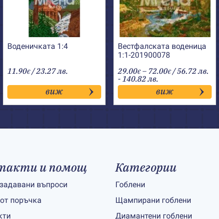
Воденичката 1:4
Вестфалската воденица
1:1-201900078
Price
11.90
/ 23.27 лв.
29.00
–
72.00
/ 56.72 лв.
€
€
€
range:
- 140.82 лв.
29.00€
виж
виж
through
72.00€
такти и помощ
Категории
 задавани въпроси
Гоблени
 от поръчка
Щампирани гоблени
кти
Диамантени гоблени