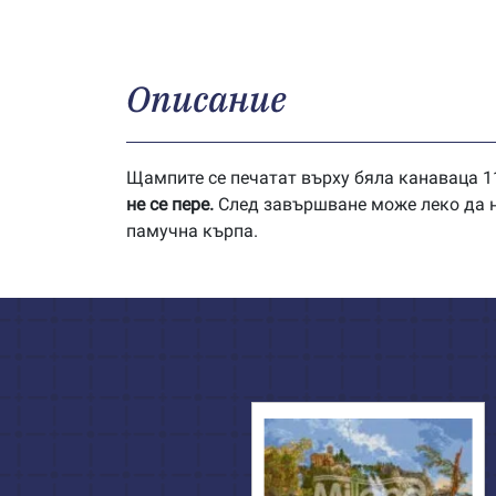
Описание
Щампите се печатат върху бяла канаваца 11
не се пере.
След завършване може леко да на
памучна кърпа.