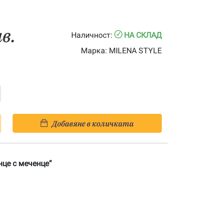
лв.
Наличност:
НА СКЛАД
Марка:
MILENA STYLE
Добавяне в количката
це с меченце“