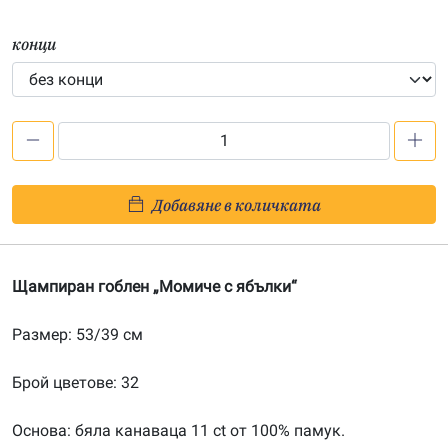
конци
количество
за
Момиче
Добавяне в количката
с
ябълки
–
Щампиран гоблен „Момиче с ябълки“
щампа
533924
Размер: 53/39 см
Брой цветове: 32
Основа: бяла канаваца 11 ct от 100% памук.