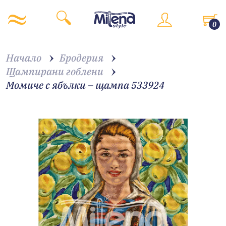
0
Начало
Бродерия
Щампирани гоблени
Момиче с ябълки – щампа 533924