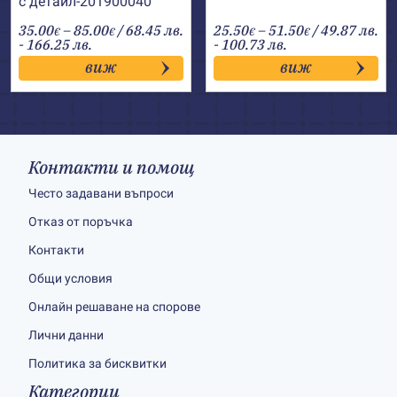
с детайл-201900040
Price
Price
35.00
–
85.00
/ 68.45 лв.
25.50
–
51.50
/ 49.87 лв.
€
€
€
€
range:
range:
- 166.25 лв.
- 100.73 лв.
35.00€
25.50€
виж
виж
through
through
85.00€
51.50€
Контакти и помощ
Често задавани въпроси
Отказ от поръчка
Контакти
Общи условия
Онлайн решаване на спорове
Лични данни
Политика за бисквитки
Категории