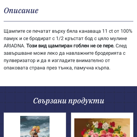
Описание
Щампите се печатат върху бяла канаваца 11 ct от 100%
памук и се бродират с 1/2 кръстат бод с цяло мулине
ARIADNA.
Този вид щампиран гоблен не се пере.
След
завършване може леко да навлажните бродерията с
пулверизатор и да я изгладите внимателно от
опаковата страна през тънка, памучна кърпа.
Свързани продукти