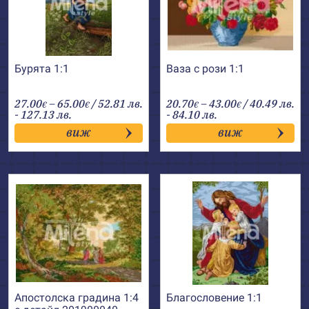
Бурята 1:1
Ваза с рози 1:1
Price
Price
27.00
–
65.00
/ 52.81 лв.
20.70
–
43.00
/ 40.49 лв.
€
€
€
€
range:
range:
- 127.13 лв.
- 84.10 лв.
27.00€
20.70€
виж
виж
through
through
65.00€
43.00€
Апостолска градина 1:4
Благословение 1:1