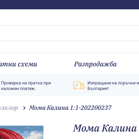
атни схеми
Разпродажба
Проверка на пратка при
Изпращане на поръчки 
наложен платеж.
България!
лклор
Мома Калина 1:1-202200237
Мома Калина 