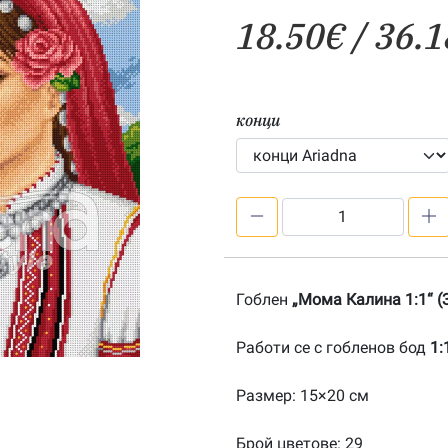
18.50
€
/ 36.1
конци
количество
за
Мома
Калина
Гоблен
„Мома Калина 1:1“ (
1:1-
202200237
Работи се с гобленов бод
1:
Размер: 15×20 см
Брой цветове: 29