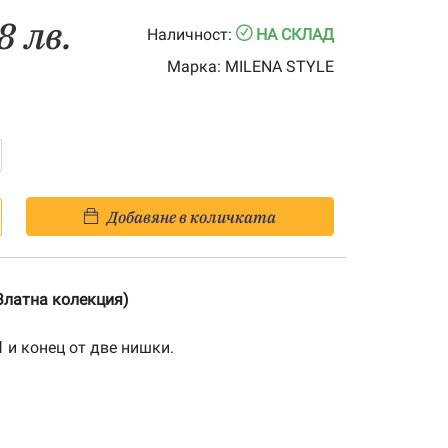
8 лв.
Наличност:
НА СКЛАД
Марка:
MILENA STYLE
Добавяне в количката
Златна колекция)
1
и конец от две нишки.