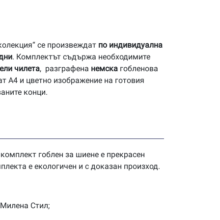
 колекция“ се произвеждат
по индивидуална
 дни
. Комплектът съдържа необходимите
ели чилета
, разграфена
немска
гобленова
ат А4 и цветно изображение на готовия
ваните конци.
 комплект гоблен за шиене е прекрасен
плекта е екологичен и с доказан произход.
 Милена Стил;