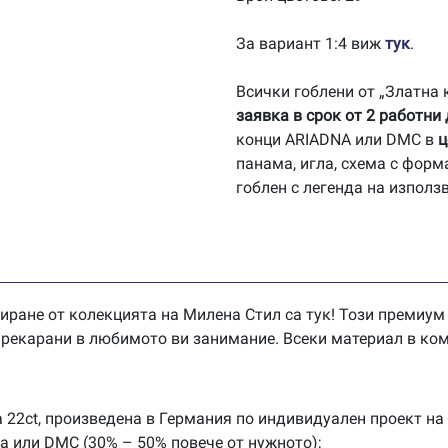
За вариант 1:4 виж
тук
.
Всички гоблени от „Златна
заявка в срок от 2 работни
конци ARIADNA или DMC в
ц
панама, игла, схема с форм
гоблен с легенда на използ
иране от колекцията на Милена Стил са тук! Този премиум
 прекарани в любимото ви занимание. Всеки материал в ком
 22ct, произведена в Германия по индивидуален проект на
na или DMC (30% – 50% повече от нужното);