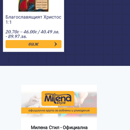
Благославящият Христос
1:1
Price
20.70
–
46.00
/ 40.49 лв.
€
€
range:
- 89.97 лв.
20.70€
виж
through
46.00€
Милена Стил - Официална