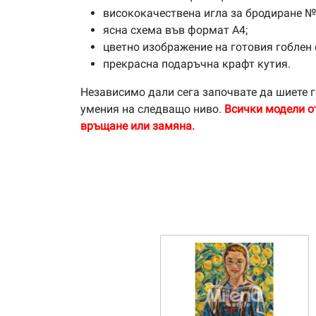
висококачествена игла за бродиране №
ясна схема във формат А4;
цветно изображение на готовия гоблен 
прекрасна подаръчна крафт кутия.
Независимо дали сега започвате да шиете г
умения на следващо ниво.
Всички модели о
връщане или замяна.