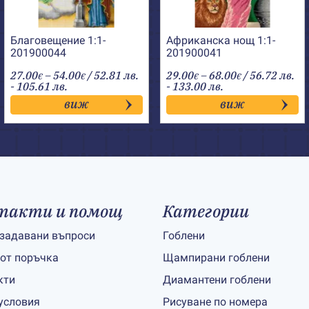
Благовещение 1:1-
Африканска нощ 1:1-
201900044
201900041
Price
Price
27.00
–
54.00
/ 52.81 лв.
29.00
–
68.00
/ 56.72 лв.
€
€
€
€
range:
range:
- 105.61 лв.
- 133.00 лв.
27.00€
29.00€
виж
виж
through
through
54.00€
68.00€
такти и помощ
Категории
 задавани въпроси
Гоблени
 от поръчка
Щампирани гоблени
кти
Диамантени гоблени
условия
Рисуване по номера