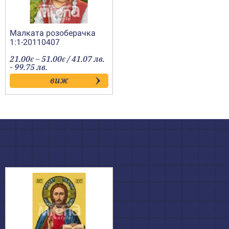
Малката розоберачка
1:1-20110407
Price
21.00
–
51.00
/ 41.07 лв.
€
€
range:
- 99.75 лв.
21.00€
виж
through
51.00€