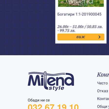
Богатири 1:1-201900045
Price
26.00
–
51.00
/ 50.85 лв.
€
€
range:
- 99.75 лв.
26.00€
виж
through
51.00€
Кон
Често
Отказ
Конта
Обади ни се
032 67 19 10
Общи 