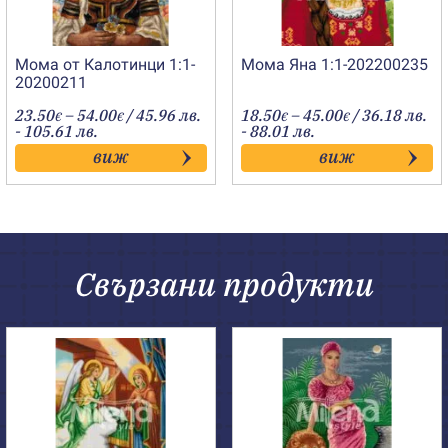
Мома от Калотинци 1:1-
Мома Яна 1:1-202200235
20200211
Price
Price
23.50
–
54.00
/ 45.96 лв.
18.50
–
45.00
/ 36.18 лв.
€
€
€
€
range:
range:
- 105.61 лв.
- 88.01 лв.
23.50€
18.50€
виж
виж
through
through
54.00€
45.00€
Свързани продукти