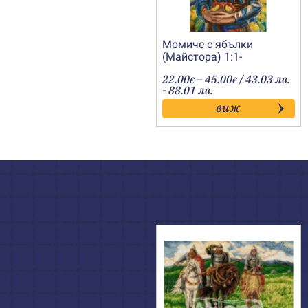
Момиче с ябълки
(Майстора) 1:1-
202200234
Price
22.00
–
45.00
/ 43.03 лв.
€
€
range:
- 88.01 лв.
22.00€
виж
through
45.00€