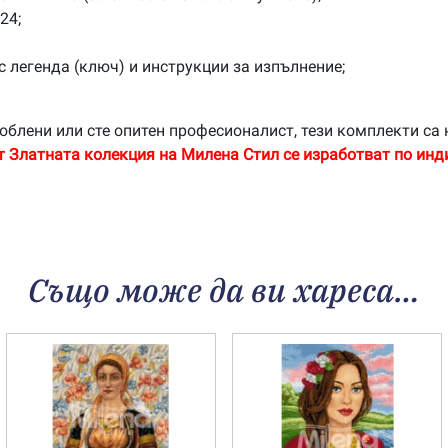
24;
с легенда (ключ) и инструкции за изпълнение;
облени или сте опитен професионалист, тези комплекти са 
т Златната колекция на Милена Стил се изработват по инд
Също може да ви хареса…