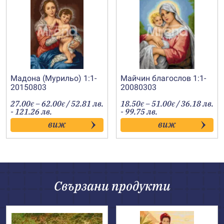
Мадона (Мурильо) 1:1-
Майчин благослов 1:1-
20150803
20080303
Price
Price
27.00
–
62.00
/ 52.81 лв.
18.50
–
51.00
/ 36.18 лв.
€
€
€
€
range:
range:
- 121.26 лв.
- 99.75 лв.
27.00€
18.50€
виж
виж
through
through
62.00€
51.00€
Свързани продукти