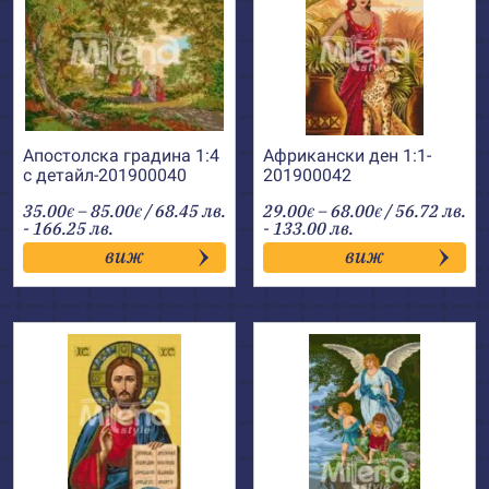
Апостолска градина 1:4
Африкански ден 1:1-
с детайл-201900040
201900042
Price
Price
35.00
–
85.00
/ 68.45 лв.
29.00
–
68.00
/ 56.72 лв.
€
€
€
€
range:
range:
- 166.25 лв.
- 133.00 лв.
35.00€
29.00€
виж
виж
through
through
85.00€
68.00€