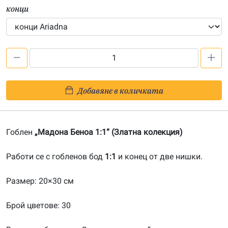
конци
количество
за
Мадона
Добавяне в количката
Беноа
1:1-
20140303
Гоблен
„Мадона Беноа 1:1“ (Златна колекция)
Работи се с гобленов бод
1:1
и конец от две нишки.
Размер: 20×30 см
Брой цветове: 30