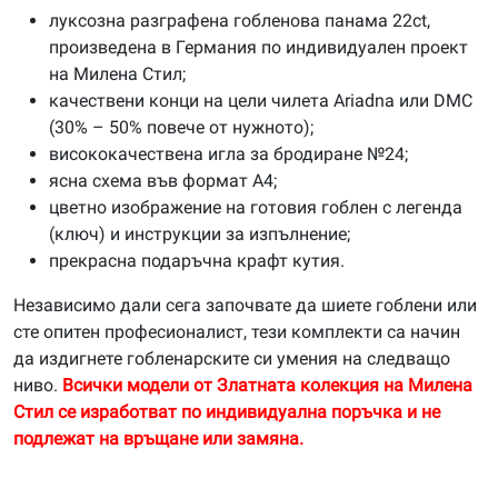
луксозна разграфена гобленова панама 22ct,
произведена в Германия по индивидуален проект
на Милена Стил;
качествени конци на цели чилета Ariadna или DMC
(30% – 50% повече от нужното);
висококачествена игла за бродиране №24;
ясна схема във формат А4;
цветно изображение на готовия гоблен с легенда
(ключ) и инструкции за изпълнение;
прекрасна подаръчна крафт кутия.
Независимо дали сега започвате да шиете гоблени или
сте опитен професионалист, тези комплекти са начин
да издигнете гобленарските си умения на следващо
ниво.
Всички модели от Златната колекция на Милена
Стил се изработват по индивидуална поръчка и не
подлежат на връщане или замяна.