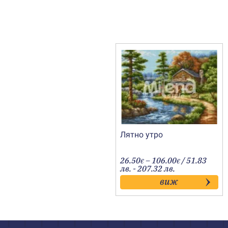
Лятно утро
Price
26.50
–
106.00
/ 51.83
€
€
range:
лв. - 207.32 лв.
26.50€
виж
through
106.00€