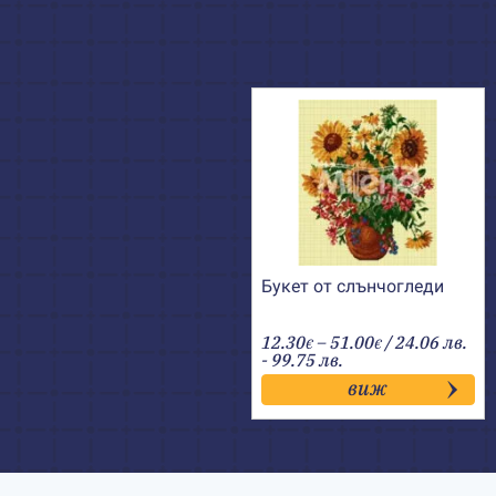
Букет от слънчогледи
Price
12.30
–
51.00
/ 24.06 лв.
€
€
range:
- 99.75 лв.
12.30€
виж
through
51.00€