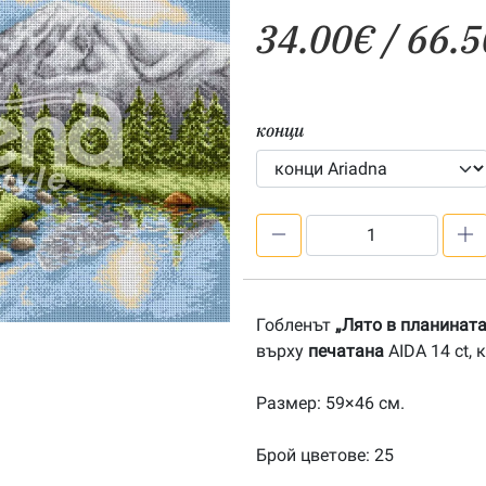
34.00
€
/ 66.5
конци
количество
за
Лято
в
Гобленът
„Лято в планината
планината
върху
печатана
AIDA 14 ct,
1:4
Размер: 59×46 см.
Брой цветове: 25