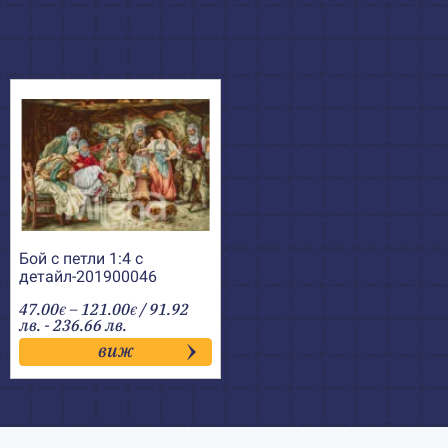
Бой с петли 1:4 с
детайл-201900046
Price
47.00
–
121.00
/ 91.92
€
€
range:
лв. - 236.66 лв.
47.00€
виж
through
121.00€