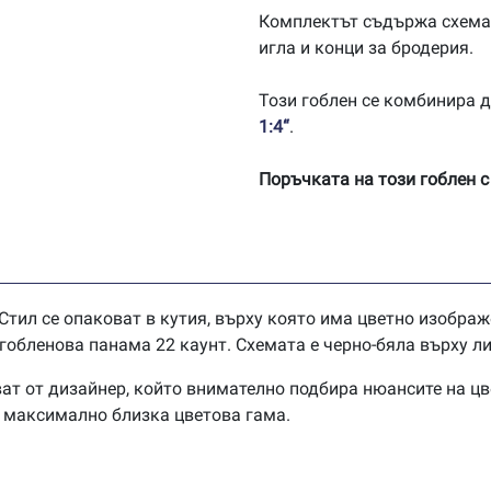
Комплектът съдържа схема
игла и конци за бродерия.
Този гоблен се комбинира 
1:4“
.
Поръчката на този гоблен с
Стил се опаковат в кутия, върху която има цветно изображ
обленова панама 22 каунт. Схемата е черно-бяла върху ли
ат от дизайнер, който внимателно подбира нюансите на цв
в максимално близка цветова гама.