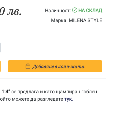
0 лв.
Наличност:
НА СКЛАД
Марка:
MILENA STYLE
Добавяне в количката
 1:4“
се предлага и като щампиран гоблен
 който можете да разгледате
тук.