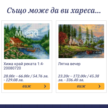
Също може да ви хареса…
Хижа край реката 1:4-
Лятна вечер
20080720
Price
Price
28.00
–
66.00
/ 54.76 лв.
23.20
–
172.00
/ 45.38
€
€
€
€
range:
range:
- 129.08 лв.
лв. - 336.40 лв.
28.00€
23.20€
виж
виж
through
through
66.00€
172.00€