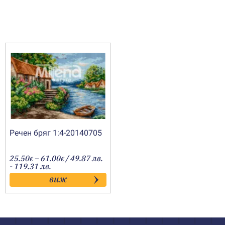
Речен бряг 1:4-20140705
Price
25.50
–
61.00
/ 49.87 лв.
€
€
range:
- 119.31 лв.
25.50€
виж
through
61.00€