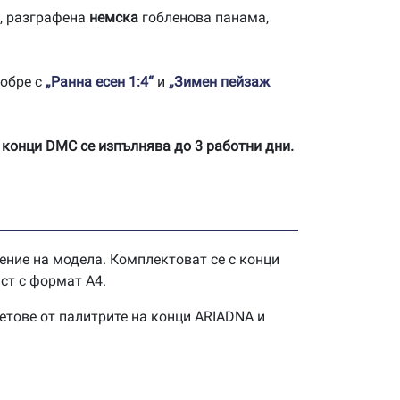
, разграфена
немска
гобленова панама,
добре с
„Ранна есен 1:4“
и
„Зимен пейзаж
 конци DMC се изпълнява до 3 работни дни.
ение на модела. Комплектоват се с конци
ст с формат А4.
етове от палитрите на конци ARIADNA и