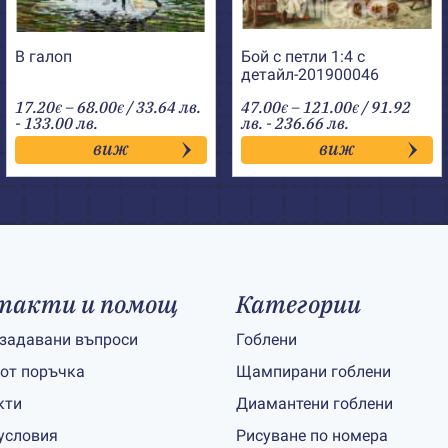
В галоп
Бой с петли 1:4 с
детайл-201900046
Price
Price
17.20
–
68.00
/ 33.64 лв.
47.00
–
121.00
/ 91.92
€
€
€
€
range:
range:
- 133.00 лв.
лв. - 236.66 лв.
17.20€
47.00€
виж
виж
through
through
68.00€
121.00€
такти и помощ
Категории
 задавани въпроси
Гоблени
 от поръчка
Щампирани гоблени
кти
Диамантени гоблени
условия
Рисуване по номера