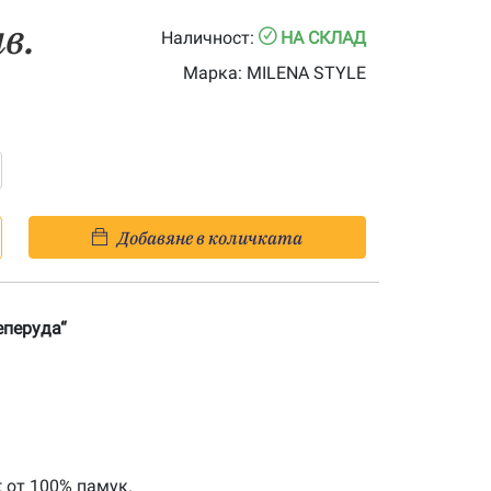
лв.
Наличност:
НА СКЛАД
Марка:
MILENA STYLE
Добавяне в количката
еперуда“
t от 100% памук.