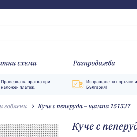
атни схеми
Разпродажба
Проверка на пратка при
Изпращане на поръчки 
наложен платеж.
България!
 гоблени
Куче с пеперуда – щампа 151537
Куче с пепер