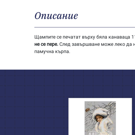
Описание
Щампите се печатат върху бяла канаваца 11
не се пере.
След завършване може леко да на
памучна кърпа.