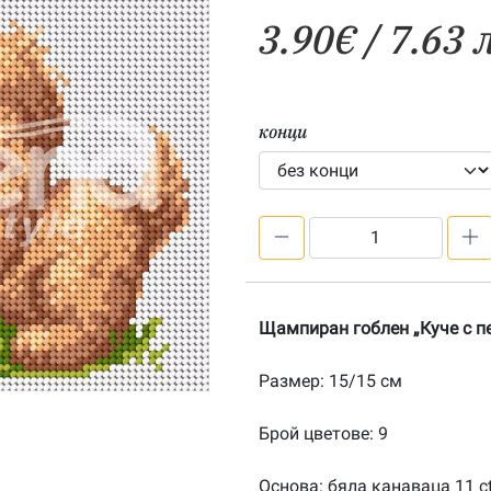
3.90
€
/ 7.63 
конци
количество
за
Куче
с
Щампиран гоблен „Куче с п
пеперуда
–
Размер: 15/15 см
щампа
151537
Брой цветове: 9
Основа: бяла канаваца 11 c