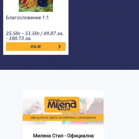
Благословение 1:1
Price
25.50
–
51.50
/ 49.87 лв.
€
€
range:
- 100.73 лв.
25.50€
виж
through
51.50€
Милена Стил - Официална