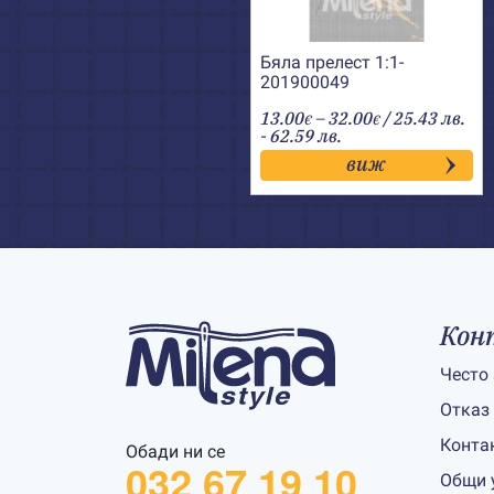
Бяла прелест 1:1-
201900049
Price
13.00
–
32.00
/ 25.43 лв.
€
€
range:
- 62.59 лв.
13.00€
виж
through
32.00€
Кон
Често
Отказ
Конта
Обади ни се
032 67 19 10
Общи 