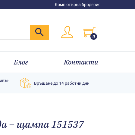
Компютърна бродерия
0
Блог
Контакти
извън
Връщане до 14 работни дни
уда – щампа 151537