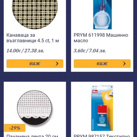
Канаваца за
PRYM 611998 Машинно
възглавници 4.5 ct, 1 м
масло
14.00
/ 27.38 лв.
3.60
/ 7.04 лв.
€
€
виж
виж
-29%
Панамена лента 20 см,
PRYM 987157 Текстилно