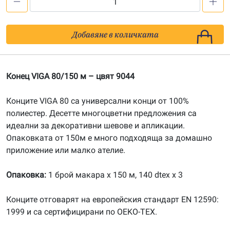
количество
за
Конец
Добавяне в количката
VIGA
80/150
м,
Конец VIGA 80/150 м – цвят 9044
цвят
9044
Конците VIGA 80 са универсални конци от 100%
полиестер. Десетте многоцветни предложения са
идеални за декоративни шевове и апликации.
Опаковката от 150м е много подходяща за домашно
приложение или малко ателие.
Опаковка:
1 брой макара х 150 м, 140 dtex x 3
Конците отговарят на европейския стандарт EN 12590:
1999 и са сертифицирани по OEKO-TEX.