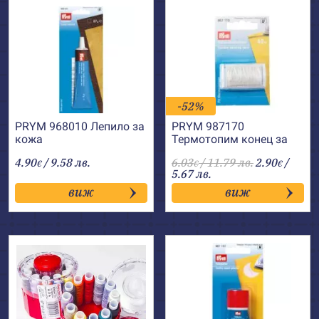
-52%
PRYM 968010 Лепило за
PRYM 987170
кожа
Термотопим конец за
лепене
4.90
/ 9.58 лв.
6.03
/ 11.79 лв.
2.90
/
€
€
€
5.67 лв.
виж
виж