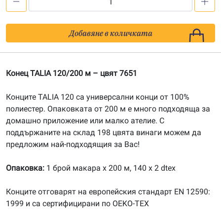
количество
за
Конец
Добавяне в количката
TALIA
120/200
м
Конец TALIA 120/200 м – цвят 7651
-
цвят
Конците TALIA 120 са универсални конци от 100%
7651
полиестер. Опаковката от 200 м е много подходяща за
домашно приложение или малко ателие. С
поддържаните на склад 198 цвята винаги можем да
предложим най-подходящия за Вас!
Опаковка:
1 брой макара х 200 м, 140 x 2 dtex
Конците отговарят на европейския стандарт EN 12590:
1999 и са сертифицирани по OEKO-TEX