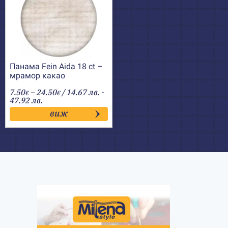
Панама Fein Aida 18 ct –
мрамор какао
Price
7.50
–
24.50
/ 14.67 лв. -
€
€
range:
47.92 лв.
7.50€
виж
through
24.50€