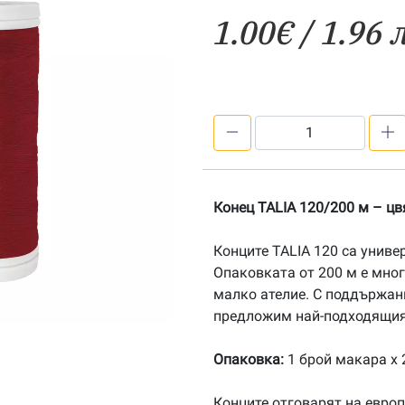
1.00
€
/ 1.96 
количество
за
Конец
TALIA
Конец TALIA 120/200 м – цв
120/200
м
Конците TALIA 120 са униве
-
Опаковката от 200 м е мно
цвят
малко ателие. С поддържан
0835
предложим най-подходящия 
Опаковка:
1 брой макара х 2
Конците отговарят на европ