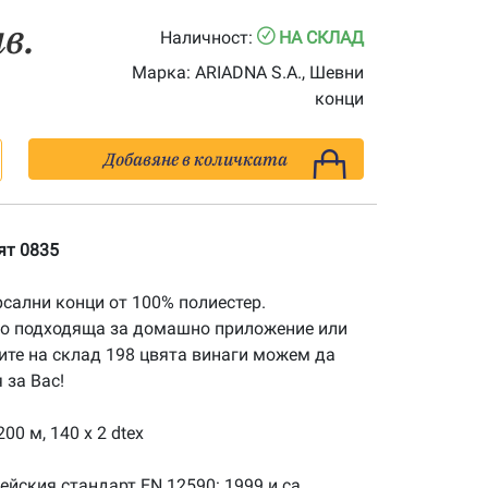
лв.
Наличност:
НА СКЛАД
Марка:
ARIADNA S.A., Шевни
конци
Добавяне в количката
ят 0835
рсални конци от 100% полиестер.
го подходяща за домашно приложение или
ите на склад 198 цвята винаги можем да
за Вас!
00 м, 140 x 2 dtex
ейския стандарт EN 12590: 1999 и са