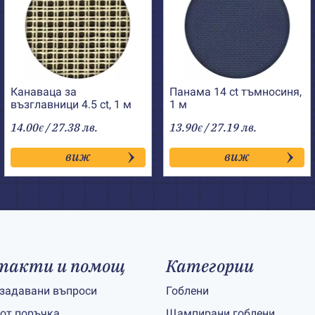
Канаваца за
Панама 14 ct тъмносиня,
възглавници 4.5 ct, 1 м
1 м
14.00
/ 27.38 лв.
13.90
/ 27.19 лв.
€
€
виж
виж
такти и помощ
Категории
 задавани въпроси
Гоблени
 от поръчка
Щампирани гоблени