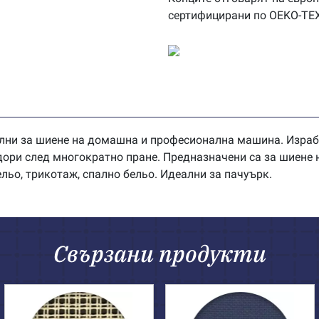
сертифицирани по OEKO-TE
лни за шиене на домашна и професионална машина. Изработ
 дори след многократно пране. Предназначени са за шиене 
ельо, трикотаж, спално бельо. Идеални за пачуърк.
Свързани продукти