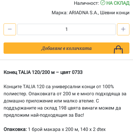
Наличност:
НА СКЛАД
Марка:
ARIADNA S.A., Шевни конци
количество
за
Конец
Добавяне в количката
TALIA
120/200
м
Конец TALIA 120/200 м – цвят 0733
-
цвят
Конците TALIA 120 са универсални конци от 100%
0733
полиестер. Опаковката от 200 м е много подходяща за
домашно приложение или малко ателие. С
поддържаните на склад 198 цвята винаги можем да
предложим най-подходящия за Вас!
Опаковка:
1 брой макара х 200 м, 140 x 2 dtex