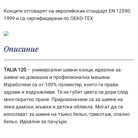
Конците отговарят на европейския стандарт EN 12590:
1999 и са сертифицирани по OEKO-TEX
Описание
TALIA 120
– универсални шевни конци, идеални за
шиене на домашна и професионална машина.
Изработени са от 100% полиестер, което ги прави
здрави и издръжливи. Те не губят цвета си дори след
многократно пране. Предназначени са за шиене на
леки дамски, мъжки и детски облекла. Могат да се
използват за шиене на тънко бельо, трикотаж, спално
бельо. Идеални за пачуърк.