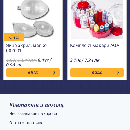
-54%
Яйце акрил, малко
Комплект макари AGA
002001
1.07
/ 2.09 лв.
0.49
/
3.70
/ 7.24 лв.
€
€
€
0.96 лв.
виж
виж
Контакти и помощ
Често задавани въпроси
Отказ от поръчка