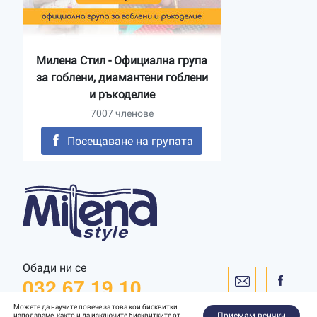
Милена Стил - Официална група
за гоблени, диамантени гоблени
и ръкоделие
7007 членове
Посещаване на групата
Обади ни се
032 67 19 10
Можете да научите повече за това кои бисквитки
Приемам всички
използваме, както и да изключите бисквитките от