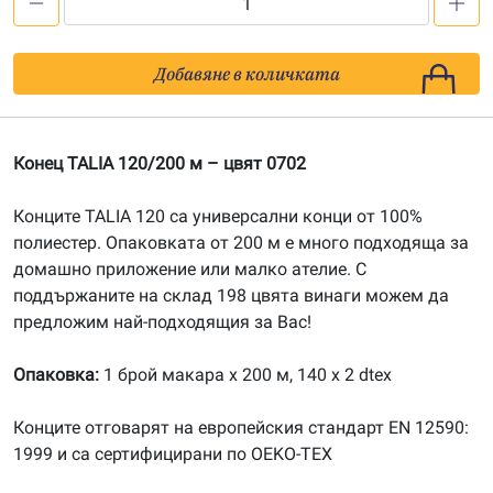
количество
за
Конец
Добавяне в количката
TALIA
120/200
м
Конец TALIA 120/200 м – цвят 0702
-
цвят
Конците TALIA 120 са универсални конци от 100%
0702
полиестер. Опаковката от 200 м е много подходяща за
домашно приложение или малко ателие. С
поддържаните на склад 198 цвята винаги можем да
предложим най-подходящия за Вас!
Опаковка:
1 брой макара х 200 м, 140 x 2 dtex
Конците отговарят на европейския стандарт EN 12590:
1999 и са сертифицирани по OEKO-TEX