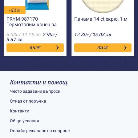
-52%
PRYM 987170
Панама 14 ct екрю, 1 м
Термотопим конец за
лепене
6.03
/ 11.79 лв.
2.90
/
12.80
/ 25.03 лв.
€
€
€
5.67 лв.
виж
виж
Контакти и помощ
Често задавани въпроси
Отказ от поръчка
Контакти
Общи условия
Онлайн решаване на спорове