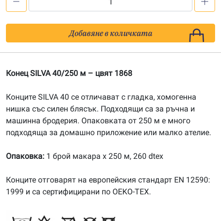
количество
за
Конец
Добавяне в количката
SILVA
40/250m,
цвят
Конец SILVA 40/250 м – цвят 1868
1868
Конците SILVA 40 се отличават с гладка, хомогенна
нишка със силен блясък. Подходящи са за ръчна и
машинна бродерия. Опаковката от 250 м е много
подходяща за домашно приложение или малко ателие.
Опаковка:
1 брой макара х 250 м, 260 dtex
Конците отговарят на европейския стандарт EN 12590:
1999 и са сертифицирани по OEKO-TEX.