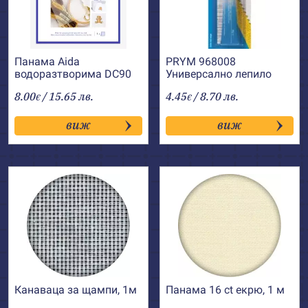
Панама Aida
PRYM 968008
водоразтворима DC90
Универсално лепило
DMC
Textil+
8.00
/ 15.65 лв.
4.45
/ 8.70 лв.
€
€
виж
виж
Канаваца за щампи, 1м
Панама 16 ct екрю, 1 м