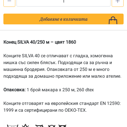
количество
за
Конец
Добавяне в количката
SILVA
40/250m,
цвят
Конец SILVA 40/250 м – цвят 1860
1860
Конците SILVA 40 се отличават с гладка, хомогенна
нишка със силен блясък. Подходящи са за ръчна и
машинна бродерия. Опаковката от 250 м е много
подходяща за домашно приложение или малко ателие.
Опаковка:
1 брой макара х 250 м, 260 dtex
Конците отговарят на европейския стандарт EN 12590:
1999 и са сертифицирани по OEKO-TEX.