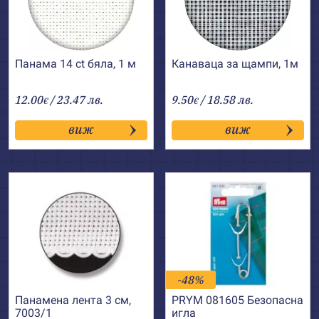
Панама 14 ct бяла, 1 м
Канаваца за щампи, 1м
12.00
/ 23.47 лв.
9.50
/ 18.58 лв.
€
€
виж
виж
-48%
Панамена лента 3 см,
PRYM 081605 Безопасна
7003/1
игла