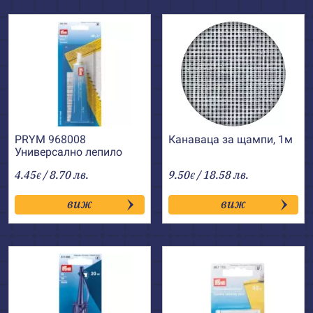
PRYM 968008
Канаваца за щампи, 1м
Универсално лепило
Textil+
4.45
/ 8.70 лв.
9.50
/ 18.58 лв.
€
€
виж
виж