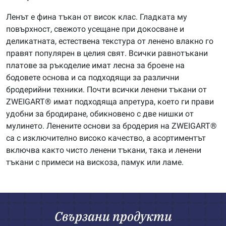
Ленът е фина тъкан от висок клас. Гладката му
повърхност, свежото усещане при докосване и
деликатната, естествена текстура от ленено влакно го
правят популярен в целия свят. Всички равнотъкани
платове за ръкоделие имат лесна за броене на
бодовете основа и са подходящи за различни
бродерийни техники. Почти всички ленени тъкани от
ZWEIGART® имат подходяща апретура, което ги прави
удобни за бродиране, обикновено с две нишки от
мулинето. Ленените основи за бродерия на ZWEIGART®
са с изключително високо качество, а асортиментът
включва както чисто ленени тъкани, така и ленени
тъкани с примеси на вискоза, памук или ламе.
Свързани продукти