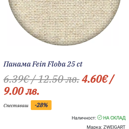
Панама Fein Floba 25 ct
6.39
€
/ 12.50 лв.
4.60
€
/
9.00 лв.
-28%
Спестяваш
Наличност:
НА СКЛАД
Марка:
ZWEIGART