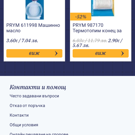
-52%
PRYM 611998 Машинно
PRYM 987170
масло
Термотопим конец за
лепене
3.60
/ 7.04 лв.
6.03
/ 11.79 лв.
2.90
/
€
€
€
5.67 лв.
виж
виж
Контакти и помощ
Често задавани въпроси
Отказ от поръчка
Контакти
Общи условия
Онлайн решаване на спорове