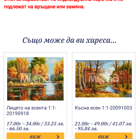
подлежат на връщане или замяна.
Също може да ви хареса…
Лицето на есента 1:1-
Късна есен 1:1-20091003
20190918
Price
Price
17.00
–
34.00
/ 33.25 лв.
21.00
–
49.00
/ 41.07 лв.
€
€
€
€
range:
range:
- 66.50 лв.
- 95.84 лв.
17.00€
21.00€
виж
виж
through
through