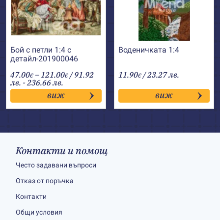
Бой с петли 1:4 с
Воденичката 1:4
детайл-201900046
Price
47.00
–
121.00
/ 91.92
11.90
/ 23.27 лв.
€
€
€
range:
лв. - 236.66 лв.
47.00€
виж
виж
through
121.00€
Контакти и помощ
Често задавани въпроси
Отказ от поръчка
Контакти
Общи условия