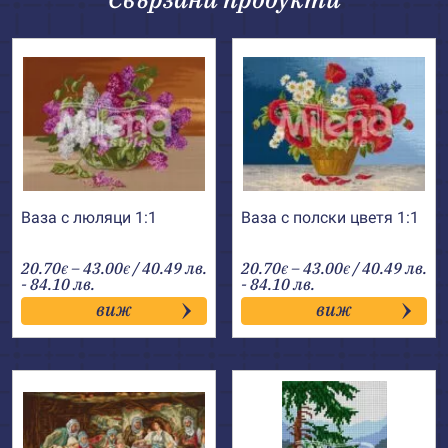
Ваза с люляци 1:1
Ваза с полски цветя 1:1
Price
Price
20.70
–
43.00
/ 40.49 лв.
20.70
–
43.00
/ 40.49 лв.
€
€
€
€
range:
range:
- 84.10 лв.
- 84.10 лв.
20.70€
20.70€
виж
виж
through
through
43.00€
43.00€