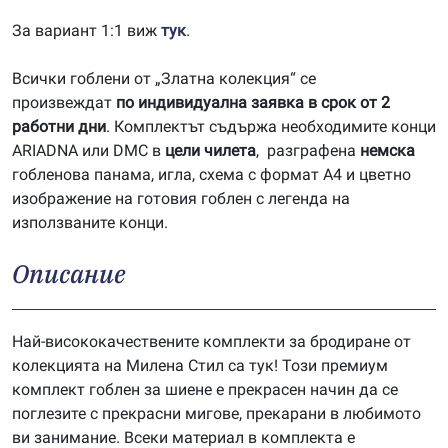
За вариант 1:1 виж
тук
.
Всички гоблени от „Златна колекция“ се
произвеждат
по индивидуална заявка в срок от 2
работни дни
. Комплектът съдържа необходимите конци
ARIADNA или DMC в
цели чилета
, разграфена
немска
гобленова панама, игла, схема с формат А4 и цветно
изображение на готовия гоблен с легенда на
използваните конци.
Описание
Най-висококачествените комплекти за бродиране от
колекцията на Милена Стил са тук! Този премиум
комплект гоблен за шиене е прекрасен начин да се
поглезите с прекрасни мигове, прекарани в любимото
ви занимание. Всеки материал в комплекта е