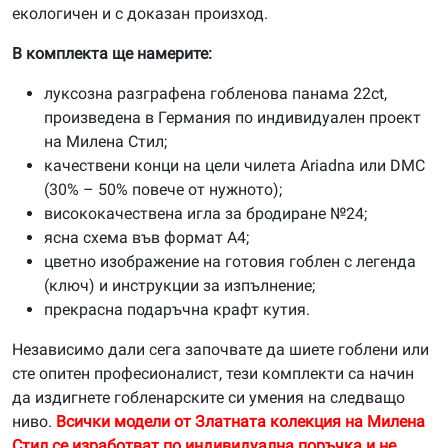
екологичен и с доказан произход.
В комплекта ще намерите:
луксозна разграфена гобленова панама 22ct,
произведена в Германия по индивидуален проект
на Милена Стил;
качествени конци на цели чилета Ariadna или DMC
(30% – 50% повече от нужното);
висококачествена игла за бродиране №24;
ясна схема във формат А4;
цветно изображение на готовия гоблен с легенда
(ключ) и инструкции за изпълнение;
прекрасна подаръчна крафт кутия.
Независимо дали сега започвате да шиете гоблени или
сте опитен професионалист, тези комплекти са начин
да издигнете гобленарските си умения на следващо
ниво.
Всички модели от Златната колекция на Милена
Стил се изработват по индивидуална поръчка и не