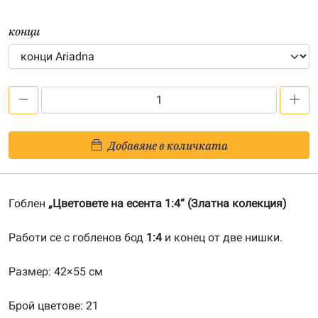
конци
количество
за
Цветовете
Добавяне в количката
на
есента
1:4-
Гоблен
„Цветовете на есента 1:4“ (Златна колекция)
20161107
Работи се с гобленов бод
1:4
и конец от две нишки.
Размер: 42×55 см
Брой цветове: 21