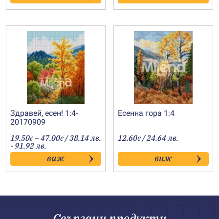
34.00€
49.00€
Здравей, есен! 1:4-
Есенна гора 1:4
20170909
Price
19.50
–
47.00
/ 38.14 лв.
12.60
/ 24.64 лв.
€
€
€
range:
- 91.92 лв.
19.50€
виж
виж
through
47.00€
Свързани продукти