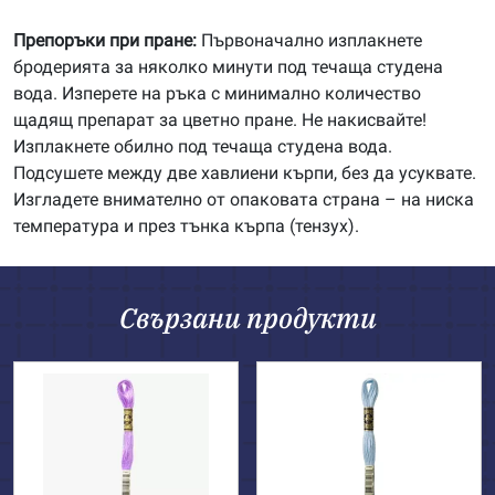
Препоръки при пране:
Първоначално изплакнете
бродерията за няколко минути под течаща студена
вода. Изперете на ръка с минимално количество
щадящ препарат за цветно пране. Не накисвайте!
Изплакнете обилно под течаща студена вода.
Подсушете между две хавлиени кърпи, без да усуквате.
Изгладете внимателно от опаковата страна – на ниска
температура и през тънка кърпа (тензух).
Свързани продукти