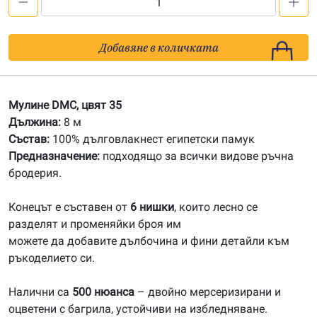
количество
за
35
Добавяне в количката
Мулине
DMC
Мулине DMC, цвят 35
Дължина:
8 м
Състав:
100% дълговлакнест египетски памук
Предназначение:
подходящо за всички видове ръчна
бродерия.
Конецът е съставен от
6 нишки
, които лесно се
разделят и променяйки броя им
можете да добавите дълбочина и фини детайли към
ръкоделието си.
Налични са
500 нюанса
– двойно мерсеризирани и
оцветени с багрила, устойчиви на избледняване.