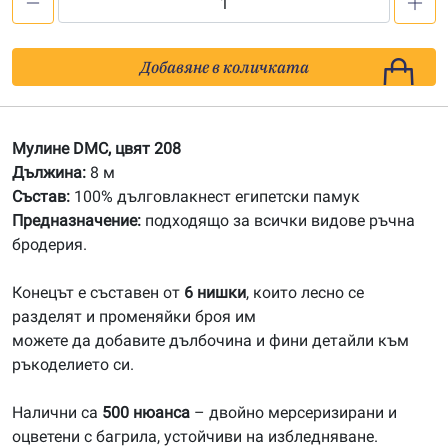
количество
за
208
Добавяне в количката
Мулине
DMC
Мулине DMC, цвят 208
Дължина:
8 м
Състав:
100% дълговлакнест египетски памук
Предназначение:
подходящо за всички видове ръчна
бродерия.
Конецът е съставен от
6 нишки
, които лесно се
разделят и променяйки броя им
можете да добавите дълбочина и фини детайли към
ръкоделието си.
Налични са
500 нюанса
– двойно мерсеризирани и
оцветени с багрила, устойчиви на избледняване.