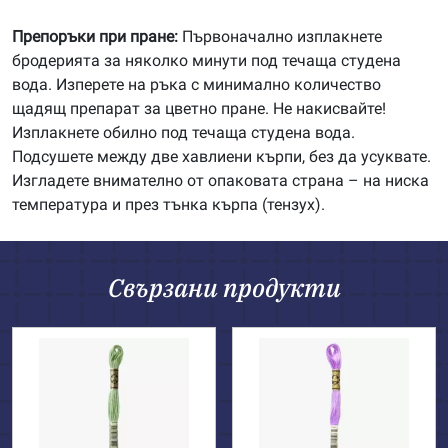
Препоръки при пране:
Първоначално изплакнете
бродерията за няколко минути под течаща студена
вода. Изперете на ръка с минимално количество
щадящ препарат за цветно пране. Не накисвайте!
Изплакнете обилно под течаща студена вода.
Подсушете между две хавлиени кърпи, без да усуквате.
Изгладете внимателно от опаковата страна – на ниска
температура и през тънка кърпа (тензух).
Свързани продукти