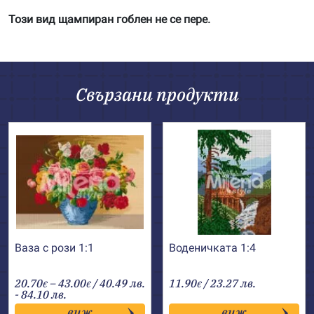
Този вид щампиран гоблен не се пере.
Свързани продукти
Ваза с рози 1:1
Воденичката 1:4
Price
20.70
–
43.00
/ 40.49 лв.
11.90
/ 23.27 лв.
€
€
€
range:
- 84.10 лв.
20.70€
виж
виж