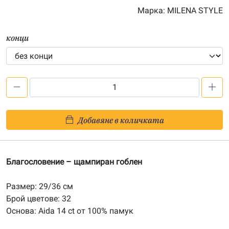
Марка:
MILENA STYLE
конци
количество
за
Благословение
Добавяне в количката
-
печатана
Aida
Благословение – щампиран гоблен
14ct
AE011
Размер: 29/36 см
Брой цветове: 32
Основа: Aida 14 ct от 100% памук