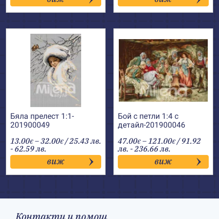
through
43.00€
Бяла прелест 1:1-
Бой с петли 1:4 с
201900049
детайл-201900046
Price
Price
13.00
–
32.00
/ 25.43 лв.
47.00
–
121.00
/ 91.92
€
€
€
€
range:
range:
- 62.59 лв.
лв. - 236.66 лв.
13.00€
47.00€
виж
виж
through
through
32.00€
121.00€
Контакти и помощ