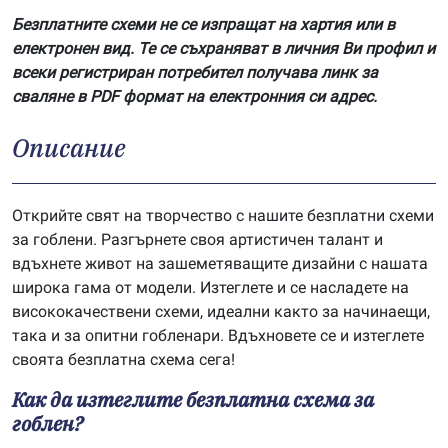
Безплатните схеми не се изпращат на хартия или в
електронен вид. Те се съхраняват в личния Ви профил и
всеки регистриран потребител получава линк за
сваляне в PDF формат на електронния си адрес.
Описание
Открийте свят на творчество с нашите безплатни схеми
за гоблени. Разгърнете своя артистичен талант и
вдъхнете живот на зашеметяващите дизайни с нашата
широка гама от модели. Изтеглете и се насладете на
висококачествени схеми, идеални както за начинаещи,
така и за опитни гобленари. Вдъхновете се и изтеглете
своята безплатна схема сега!
Как да изтеглите безплатна схема за
гоблен?