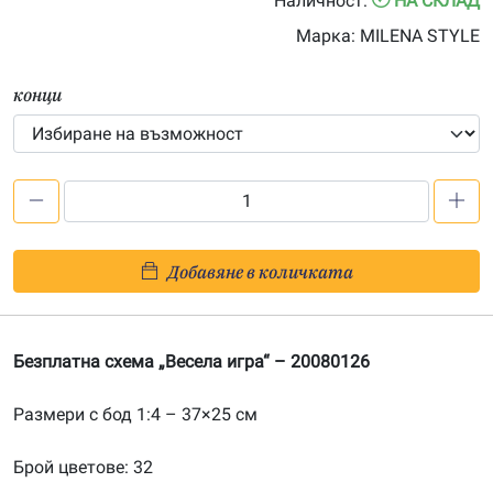
Наличност:
НА СКЛАД
through
Марка:
MILENA STYLE
60.00€
конци
количество
за
Безплатна
Добавяне в количката
схема
„Весела
игра“
Безплатна схема „Весела игра“ – 20080126
Размери с бод 1:4 – 37×25 см
Брой цветове: 32