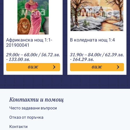
Африканска нощ 1:1-
В коледната нощ 1:4
201900041
Price
Price
29.00
–
68.00
/ 56.72 лв.
31.90
–
84.00
/ 62.39 лв.
€
€
€
€
range:
range:
- 133.00 лв.
- 164.29 лв.
29.00€
31.90€
виж
виж
through
through
68.00€
84.00€
Контакти и помощ
Често задавани въпроси
Отказ от поръчка
Контакти