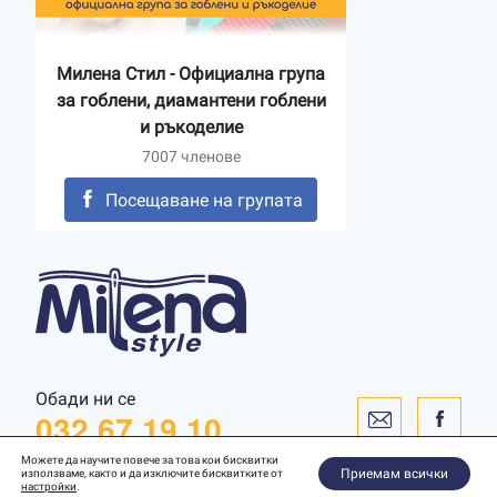
Милена Стил - Официална група
за гоблени, диамантени гоблени
и ръкоделие
7007 членове
Посещаване на групата
Обади ни се
032 67 19 10
Можете да научите повече за това кои бисквитки
Приемам всички
използваме, както и да изключите бисквитките от
настройки
.