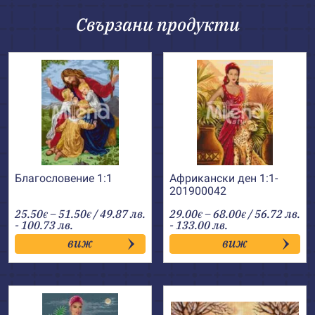
Свързани продукти
Благословение 1:1
Африкански ден 1:1-
201900042
Price
Price
25.50
–
51.50
/ 49.87 лв.
29.00
–
68.00
/ 56.72 лв.
€
€
€
€
range:
range:
- 100.73 лв.
- 133.00 лв.
25.50€
29.00€
виж
виж
through
through
51.50€
68.00€