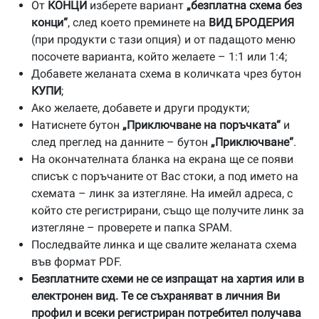
От
КОНЦИ
изберете вариант
„безплатна схема без
конци“
, след което преминете на
ВИД БРОДЕРИЯ
(при продукти с тази опция) и от падащото меню
посочете варианта, който желаете – 1:1 или 1:4;
Добавете желаната схема в количката чрез бутон
КУПИ
;
Ако желаете, добавете и други продукти;
Натиснете бутон
„Приключване на поръчката“
и
след преглед на данните – бутон
„Приключване“
.
На окончателната бланка на екрана ще се появи
списък с поръчаните от Вас стоки, а под името на
схемата – линк за изтегляне. На имейл адреса, с
който сте регистрирани, също ще получите линк за
изтегляне – проверете и папка SPAM.
Последвайте линка и ще свалите желаната схема
във формат PDF.
Безплатните схеми не се изпращат на хартия или в
електронен вид. Те се съхраняват в личния Ви
профил и всеки регистриран потребител получава