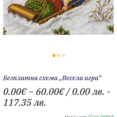
Безплатна схема „Весела игра“
Price
0.00
€
–
60.00
€
/ 0.00 лв. -
range:
117.35 лв.
0.00€