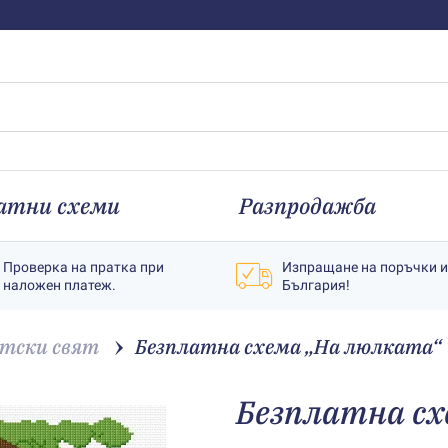
атни схеми
Разпродажба
Проверка на пратка при
Изпращане на поръчки 
наложен платеж.
България!
тски свят
Безплатна схема „На люлката“
Безплатна сх