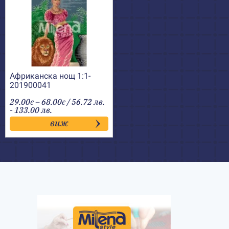
Африканска нощ 1:1-
201900041
Price
29.00
–
68.00
/ 56.72 лв.
€
€
range:
- 133.00 лв.
29.00€
виж
through
68.00€