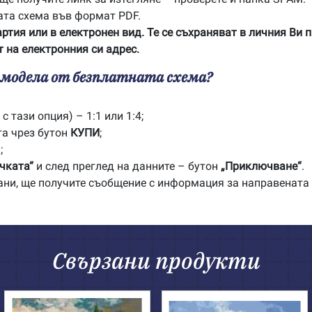
ата схема във формат PDF.
артия или в електронен вид. Те се съхраняват в личния Ви 
 на електронния си адрес.
с модела от безплатната схема?
с тази опция) – 1:1 или 1:4;
та чрез бутон
КУПИ
;
;
чката“
и след преглед на данните – бутон
„Приключване“
.
рани, ще получите съобщение с информация за направената
Свързани продукти