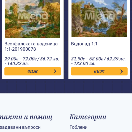
Вестфалската воденица
Водопад 1:1
1:1-201900078
Price
Price
29.00
–
72.00
/ 56.72 лв.
31.90
–
68.00
/ 62.39 лв.
€
€
€
€
range:
range:
- 140.82 лв.
- 133.00 лв.
29.00€
31.90€
виж
виж
through
through
72.00€
68.00€
такти и помощ
Категории
 задавани въпроси
Гоблени