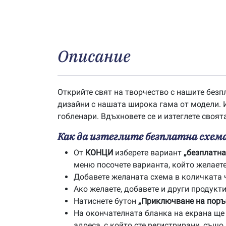
Описание
Открийте свят на творчество с нашите безп
дизайни с нашата широка гама от модели. И
гобленари. Вдъхновете се и изтеглете своят
Как да изтеглите безплатна схема
От
КОНЦИ
изберете вариант
„безплатна
меню посочете варианта, който желаете 
Добавете желаната схема в количката 
Ако желаете, добавете и други продукти
Натиснете бутон
„Приключване на поръ
На окончателната бланка на екрана ще с
адреса, с който сте регистрирани, също