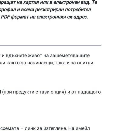
пращат на хартия или в електронен вид. Те
профил и всеки регистриран потребител
 PDF формат на електронния си адрес.
нт и вдъхнете живот на зашеметяващите
ни както за начинаещи, така и за опитни
Я
(при продукти с тази опция) и от падащото
 схемата – линк за изтегляне. На имейл