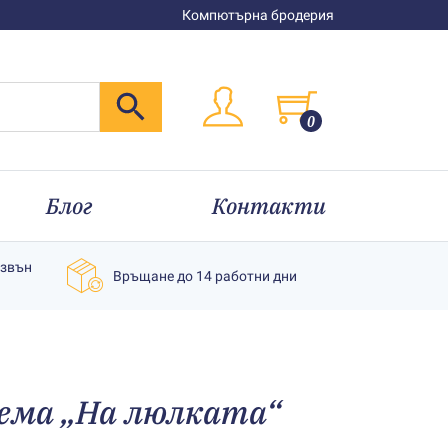
Компютърна бродерия
0
Блог
Контакти
извън
Връщане до 14 работни дни
ема „На люлката“