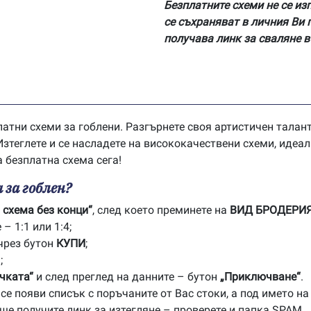
Безплатните схеми не се из
се съхраняват в личния Ви 
получава линк за сваляне в
латни схеми за гоблени. Разгърнете своя артистичен тала
зтеглете и се насладете на висококачествени схеми, идеал
а безплатна схема сега!
 за гоблен?
 схема без конци“
, след което преминете на
ВИД БРОДЕРИ
– 1:1 или 1:4;
чрез бутон
КУПИ
;
;
чката“
и след преглед на данните – бутон
„Приключване“
.
е появи списък с поръчаните от Вас стоки, а под името на
 ще получите линк за изтегляне – проверете и папка SPAM.