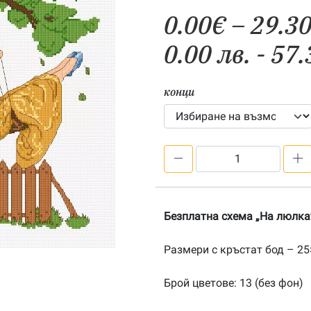
0.00
€
–
29.3
0.00 лв. - 57.
конци
количество
за
Безплатна
схема
Безплатна схема „На люлка
„На
люлката“
Размери с кръстат бод – 25×
Брой цветове: 13 (без фон)