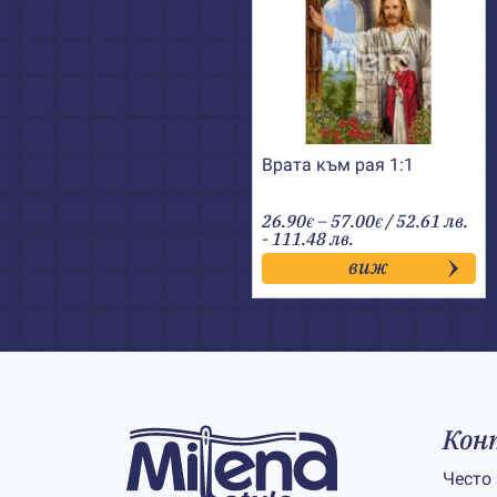
Врата към рая 1:1
Price
26.90
–
57.00
/ 52.61 лв.
€
€
range:
- 111.48 лв.
26.90€
виж
through
57.00€
Кон
Често