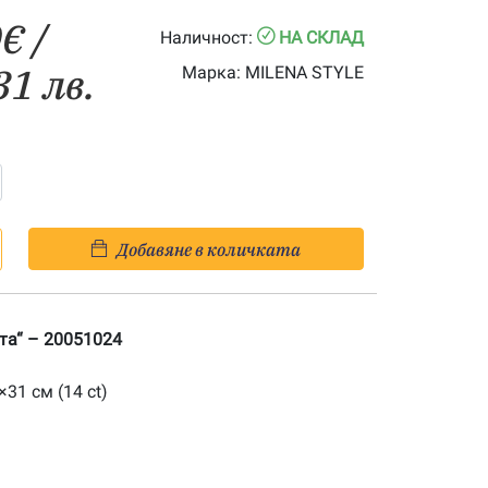
Price
0
€
/
Наличност:
НА СКЛАД
range:
31 лв.
Марка:
MILENA STYLE
0.00€
through
29.30€
Добавяне в количката
та“ – 20051024
31 см (14 ct)