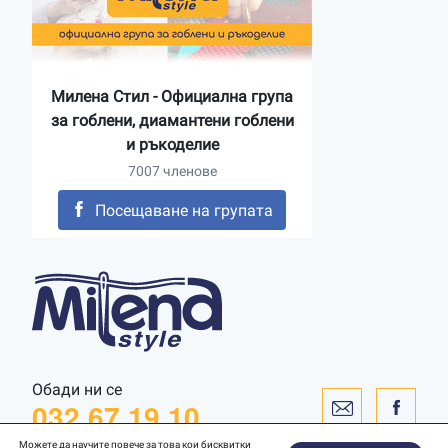
Милена Стил - Официална група
за гоблени, диамантени гоблени
и ръкоделие
7007 членове
Посещаване на групата
Обади ни се
032 67 19 10
Можете да научите повече за това кои бисквитки