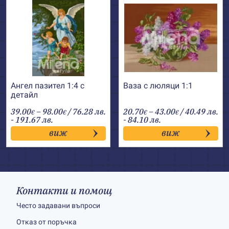
Ангел пазител 1:4 с
Ваза с люляци 1:1
детайл
Price
Price
39.00
–
98.00
/ 76.28 лв.
20.70
–
43.00
/ 40.49 лв.
€
€
€
€
range:
range:
- 191.67 лв.
- 84.10 лв.
39.00€
20.70€
виж
виж
through
through
98.00€
43.00€
Контакти и помощ
Често задавани въпроси
Отказ от поръчка