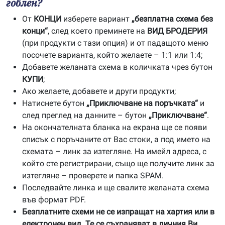
гоблен?
От
КОНЦИ
изберете вариант
„безплатна схема без
конци“
, след което преминете на
ВИД БРОДЕРИЯ
(при продукти с тази опция) и от падащото меню
посочете варианта, който желаете – 1:1 или 1:4;
Добавете желаната схема в количката чрез бутон
КУПИ
;
Ако желаете, добавете и други продукти;
Натиснете бутон
„Приключване на поръчката“
и
след преглед на данните – бутон
„Приключване“
.
На окончателната бланка на екрана ще се появи
списък с поръчаните от Вас стоки, а под името на
схемата – линк за изтегляне. На имейл адреса, с
който сте регистрирани, също ще получите линк за
изтегляне – проверете и папка SPAM.
Последвайте линка и ще свалите желаната схема
във формат PDF.
Безплатните схеми не се изпращат на хартия или в
електронен вид. Те се съхраняват в личния Ви