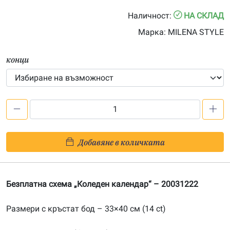
0.00€
Наличност:
НА СКЛАД
through
Марка:
MILENA STYLE
36.00€
конци
количество
за
Безплатна
Добавяне в количката
схема
„Коледен
календар“
Безплатна схема „Коледен календар“ – 20031222
Размери с кръстат бод – 33×40 см (14 ct)