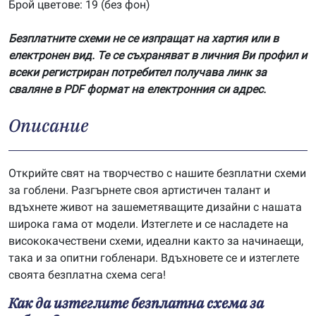
Брой цветове: 19 (без фон)
Безплатните схеми не се изпращат на хартия или в
електронен вид. Те се съхраняват в личния Ви профил и
всеки регистриран потребител получава линк за
сваляне в PDF формат на електронния си адрес.
Описание
Открийте свят на творчество с нашите безплатни схеми
за гоблени. Разгърнете своя артистичен талант и
вдъхнете живот на зашеметяващите дизайни с нашата
широка гама от модели. Изтеглете и се насладете на
висококачествени схеми, идеални както за начинаещи,
така и за опитни гобленари. Вдъхновете се и изтеглете
своята безплатна схема сега!
Как да изтеглите безплатна схема за