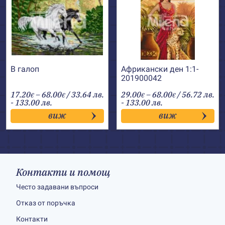
В галоп
Африкански ден 1:1-
201900042
Price
Price
17.20
–
68.00
/ 33.64 лв.
29.00
–
68.00
/ 56.72 лв.
€
€
€
€
range:
range:
- 133.00 лв.
- 133.00 лв.
17.20€
29.00€
виж
виж
through
through
68.00€
68.00€
Контакти и помощ
Често задавани въпроси
Отказ от поръчка
Контакти