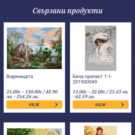
Свързани продукти
Воденицата
Бяла прелест 1:1-
201900049
Price
Price
25.00
–
130.00
/ 48.90
13.00
–
32.00
/ 25.43 лв.
€
€
€
€
range:
range:
лв. - 254.26 лв.
- 62.59 лв.
25.00€
13.00€
виж
виж
through
through
130.00€
32.00€