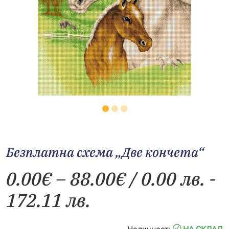
Безплатна схема „Две кончета“
Price
0.00
€
–
88.00
€
/ 0.00 лв. -
range:
172.11 лв.
0.00€