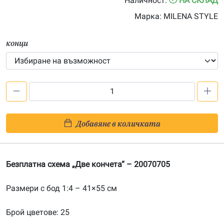
Наличност:
НА СКЛАД
through
Марка:
MILENA STYLE
88.00€
конци
количество
за
Безплатна
Добавяне в количката
схема
„Две
кончета“
Безплатна схемa „Две кончета“ – 20070705
Размери с бод 1:4 – 41×55 см
Брой цветове: 25