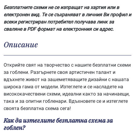
Безплатните схеми не се изпращат на хартия или в
електронен вид. Те се съхраняват в личния Ви профил и
всеки регистриран потребител получава линк за
сваляне в PDF формат на електронния си адрес.
Описание
Открийте свят на творчество с нашите безплатни схеми
за гоблени. Разгърнете своя артистичен талант и
вдъхнете живот на зашеметяващите дизайни с нашата
широка гама от модели. Изтеглете и се насладете на
висококачествени схеми, идеални както за начинаещи,
така и за опитни гобленари. Вдъхновете се и изтеглете
своята безплатна схема сега!
Как да изтеглите безплатна схема за
гоблен?