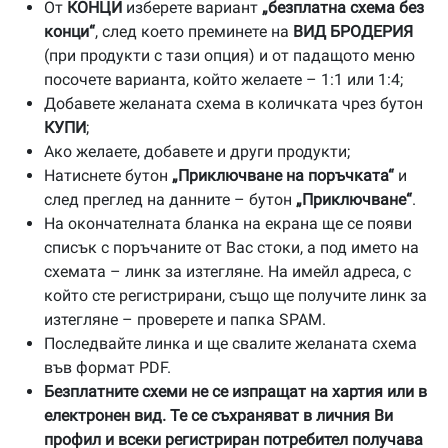
От
КОНЦИ
изберете вариант
„безплатна схема без
конци“
, след което преминете на
ВИД БРОДЕРИЯ
(при продукти с тази опция) и от падащото меню
посочете варианта, който желаете – 1:1 или 1:4;
Добавете желаната схема в количката чрез бутон
КУПИ
;
Ако желаете, добавете и други продукти;
Натиснете бутон
„Приключване на поръчката“
и
след преглед на данните – бутон
„Приключване“
.
На окончателната бланка на екрана ще се появи
списък с поръчаните от Вас стоки, а под името на
схемата – линк за изтегляне. На имейл адреса, с
който сте регистрирани, също ще получите линк за
изтегляне – проверете и папка SPAM.
Последвайте линка и ще свалите желаната схема
във формат PDF.
Безплатните схеми не се изпращат на хартия или в
електронен вид. Те се съхраняват в личния Ви
профил и всеки регистриран потребител получава