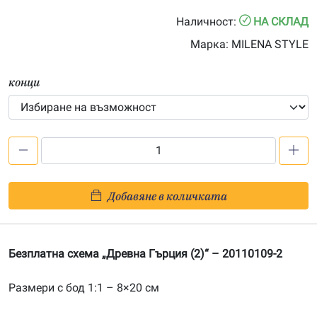
0.00€
Наличност:
НА СКЛАД
through
Марка:
MILENA STYLE
23.50€
конци
количество
за
Безплатна
Добавяне в количката
схема
„Древна
Гърция
Безплатна схема „Древна Гърция (2)“ – 20110109-2
(2)“
Размери с бод 1:1 – 8×20 см