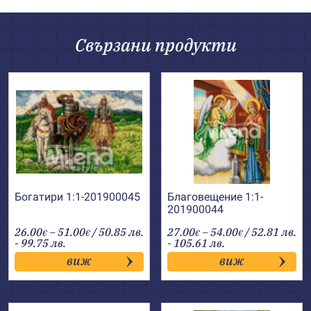
Свързани продукти
Богатири 1:1-201900045
Благовещение 1:1-
201900044
Price
Price
26.00
–
51.00
/ 50.85 лв.
27.00
–
54.00
/ 52.81 лв.
€
€
€
€
range:
range:
- 99.75 лв.
- 105.61 лв.
26.00€
27.00€
виж
виж
through
through
51.00€
54.00€