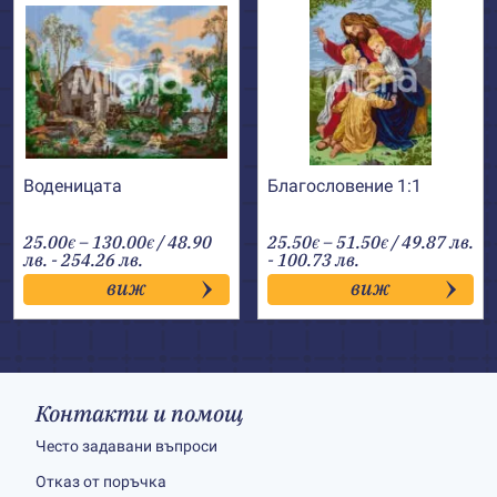
Воденицата
Благословение 1:1
Price
Price
25.00
–
130.00
/ 48.90
25.50
–
51.50
/ 49.87 лв.
€
€
€
€
range:
range:
лв. - 254.26 лв.
- 100.73 лв.
25.00€
25.50€
виж
виж
through
through
130.00€
51.50€
Контакти и помощ
Често задавани въпроси
Отказ от поръчка