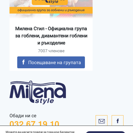
Милена Стил - Официална група
за гоблени, диамантени гоблени
и ръкоделие
7007 членове
Посещаване на групата
Обади ни се
032 67 19 10
Можете да научите повече за това кои бисквитки