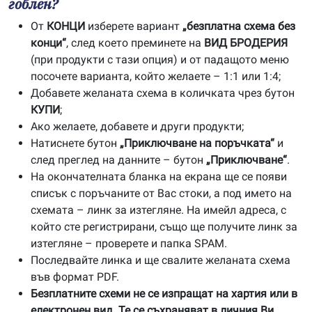
гоблен?
От
КОНЦИ
изберете вариант
„безплатна схема без
конци“
, след което преминете на
ВИД БРОДЕРИЯ
(при продукти с тази опция) и от падащото меню
посочете варианта, който желаете – 1:1 или 1:4;
Добавете желаната схема в количката чрез бутон
КУПИ
;
Ако желаете, добавете и други продукти;
Натиснете бутон
„Приключване на поръчката“
и
след преглед на данните – бутон
„Приключване“
.
На окончателната бланка на екрана ще се появи
списък с поръчаните от Вас стоки, а под името на
схемата – линк за изтегляне. На имейл адреса, с
който сте регистрирани, също ще получите линк за
изтегляне – проверете и папка SPAM.
Последвайте линка и ще свалите желаната схема
във формат PDF.
Безплатните схеми не се изпращат на хартия или в
електронен вид. Те се съхраняват в личния Ви