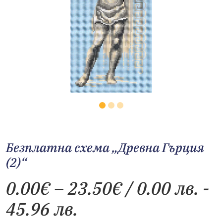
Безплатна схема „Древна Гърция
(2)“
Price
0.00
€
–
23.50
€
/ 0.00 лв. -
range:
45.96 лв.