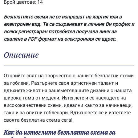
Брой цветове: 14
Безплатните схеми не се изпращат на хартия или в
електронен вид. Те се съхраняват в личния Ви профил и
всеки регистриран потребител получава линк за
сваляне в PDF формат на електронния си адрес.
Описание
Открийте свят на творчество с нашите безплатни схеми
за гоблени. Разгърнете своя артистичен талант и
вдъхнете живот на зашеметяващите дизайни с нашата
широка гама от модели. Изтеглете и се насладете на
висококачествени схеми, идеални както за начинаещи,
така и за опитни гобленари. Вдъхновете се и изтеглете
своята безплатна схема сега!
Как да изтеглите безплатна схема за