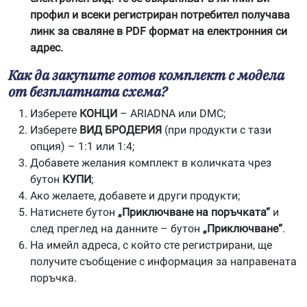
профил и всеки регистриран потребител получава
линк за сваляне в PDF формат на електронния си
адрес.
Как да закупите готов комплект с модела
от безплатната схема?
Изберете
КОНЦИ
– ARIADNA или DMC;
Изберете
ВИД БРОДЕРИЯ
(при продукти с тази
опция) – 1:1 или 1:4;
Добавете желания комплект в количката чрез
бутон
КУПИ
;
Ако желаете, добавете и други продукти;
Натиснете бутон
„Приключване на поръчката“
и
след преглед на данните – бутон
„Приключване“
.
На имейл адреса, с който сте регистрирани, ще
получите съобщение с информация за направената
поръчка.