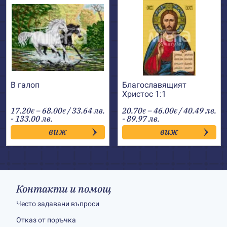
В галоп
Благославящият
Христос 1:1
Price
Price
17.20
–
68.00
/ 33.64 лв.
20.70
–
46.00
/ 40.49 лв.
€
€
€
€
range:
range:
- 133.00 лв.
- 89.97 лв.
17.20€
20.70€
виж
виж
through
through
68.00€
46.00€
Контакти и помощ
Често задавани въпроси
Отказ от поръчка