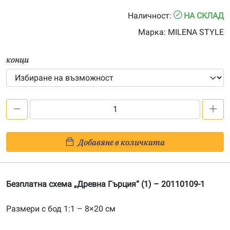
0.00€
Наличност:
НА СКЛАД
through
Марка:
MILENA STYLE
23.50€
конци
количество
за
Безплатна
Добавяне в количката
схема
„Древна
Гърция
Безплатна схема „Древна Гърция“ (1) – 20110109-1
(1)“
Размери с бод 1:1 – 8×20 см