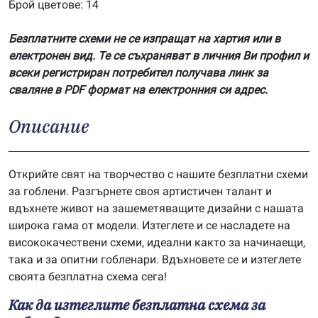
Брой цветове: 14
Безплатните схеми не се изпращат на хартия или в
електронен вид. Те се съхраняват в личния Ви профил и
всеки регистриран потребител получава линк за
сваляне в PDF формат на електронния си адрес.
Описание
Открийте свят на творчество с нашите безплатни схеми
за гоблени. Разгърнете своя артистичен талант и
вдъхнете живот на зашеметяващите дизайни с нашата
широка гама от модели. Изтеглете и се насладете на
висококачествени схеми, идеални както за начинаещи,
така и за опитни гобленари. Вдъхновете се и изтеглете
своята безплатна схема сега!
Как да изтеглите безплатна схема за