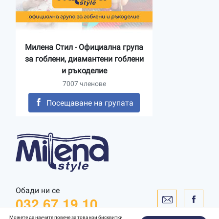
Милена Стил - Официална група
за гоблени, диамантени гоблени
и ръкоделие
7007 членове
Посещаване на групата
Обади ни се
032 67 19 10
Можете да научите повече за това кои бисквитки