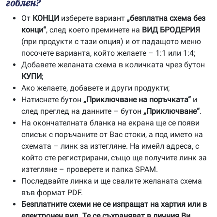
гоблен?
От
КОНЦИ
изберете вариант
„безплатна схема без
конци“
, след което преминете на
ВИД БРОДЕРИЯ
(при продукти с тази опция) и от падащото меню
посочете варианта, който желаете – 1:1 или 1:4;
Добавете желаната схема в количката чрез бутон
КУПИ
;
Ако желаете, добавете и други продукти;
Натиснете бутон
„Приключване на поръчката“
и
след преглед на данните – бутон
„Приключване“
.
На окончателната бланка на екрана ще се появи
списък с поръчаните от Вас стоки, а под името на
схемата – линк за изтегляне. На имейл адреса, с
който сте регистрирани, също ще получите линк за
изтегляне – проверете и папка SPAM.
Последвайте линка и ще свалите желаната схема
във формат PDF.
Безплатните схеми не се изпращат на хартия или в
електронен вид. Те се съхраняват в личния Ви