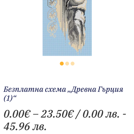
Безплатна схема „Древна Гърция
(1)“
Price
0.00
€
–
23.50
€
/ 0.00 лв. -
range:
45.96 лв.