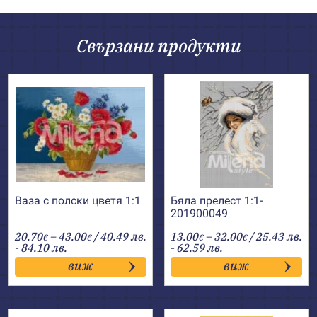
Свързани продукти
Ваза с полски цветя 1:1
Бяла прелест 1:1-
201900049
Price
Price
20.70
–
43.00
/ 40.49 лв.
13.00
–
32.00
/ 25.43 лв.
€
€
€
€
range:
range:
- 84.10 лв.
- 62.59 лв.
20.70€
13.00€
виж
виж
through
through
43.00€
32.00€