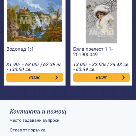
Водопад 1:1
Бяла прелест 1:1-
201900049
Price
Price
31.90
–
68.00
/ 62.39 лв.
13.00
–
32.00
/ 25.43 лв.
€
€
€
€
range:
range:
- 133.00 лв.
- 62.59 лв.
31.90€
13.00€
виж
виж
through
through
68.00€
32.00€
Контакти и помощ
Често задавани въпроси
Отказ от поръчка