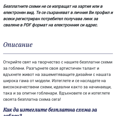
Безплатните схеми не се изпращат на хартия или в
електронен вид. Те се съхраняват в личния Ви профил и
всеки регистриран потребител получава линк за
сваляне в PDF формат на електронния си адрес.
Описание
Открийте свят на творчество с нашите безплатни схеми
за гоблени. Разгърнете своя артистичен талант и
вдъхнете живот на зашеметяващите дизайни с нашата
широка гама от модели. Изтеглете и се насладете на
висококачествени схеми, идеални както за начинаещи,
така и за опитни гобленари. Вдъхновете се и изтеглете
своята безплатна схема сега!
Как да изтеглите безплатна схема за
гоблен?