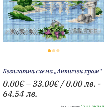
Безплатна схема „Античен храм“
Price
0.00
€
–
33.00
€
/ 0.00 лв. -
range:
64.54 лв.
0.00€