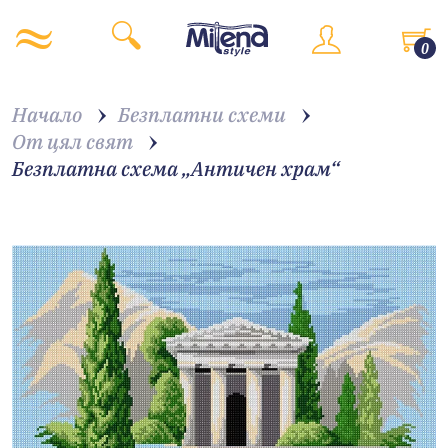
0
Начало
Безплатни схеми
От цял свят
Безплатна схема „Античен храм“