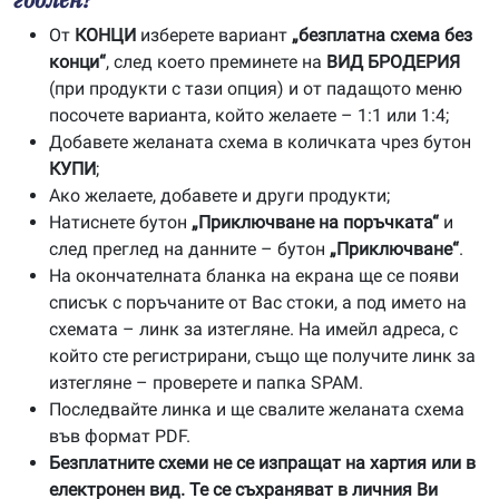
От
КОНЦИ
изберете вариант
„безплатна схема без
конци“
, след което преминете на
ВИД БРОДЕРИЯ
(при продукти с тази опция) и от падащото меню
посочете варианта, който желаете – 1:1 или 1:4;
Добавете желаната схема в количката чрез бутон
КУПИ
;
Ако желаете, добавете и други продукти;
Натиснете бутон
„Приключване на поръчката“
и
след преглед на данните – бутон
„Приключване“
.
На окончателната бланка на екрана ще се появи
списък с поръчаните от Вас стоки, а под името на
схемата – линк за изтегляне. На имейл адреса, с
който сте регистрирани, също ще получите линк за
изтегляне – проверете и папка SPAM.
Последвайте линка и ще свалите желаната схема
във формат PDF.
Безплатните схеми не се изпращат на хартия или в
електронен вид. Те се съхраняват в личния Ви