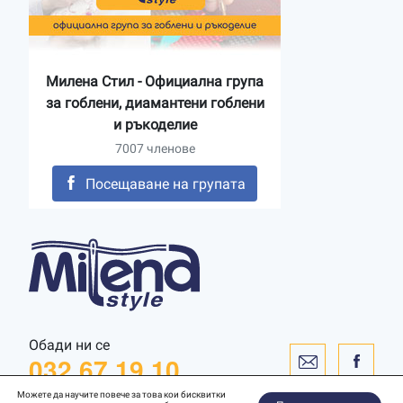
Милена Стил - Официална група
за гоблени, диамантени гоблени
и ръкоделие
7007 членове
Посещаване на групата
Обади ни се
032 67 19 10
Можете да научите повече за това кои бисквитки