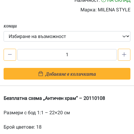
Наличност:
НА СКЛАД
through
Марка:
MILENA STYLE
33.00€
конци
количество
за
Безплатна
Добавяне в количката
схема
„Античен
храм“
Безплатна схема „Античен храм“ – 20110108
Размери с бод 1:1 – 22×20 см
Брой цветове: 18