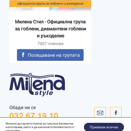
Милена Стил - Официална група
за гоблени, диамантени гоблени
и ръкоделие
7007 членове
Посещаване на групата
Обади ни се
032 67 19 10
Можете да научите повече за това кои бисквитки
Приемам всички
използваме, както и да изключите бисквитките от
настройки
.