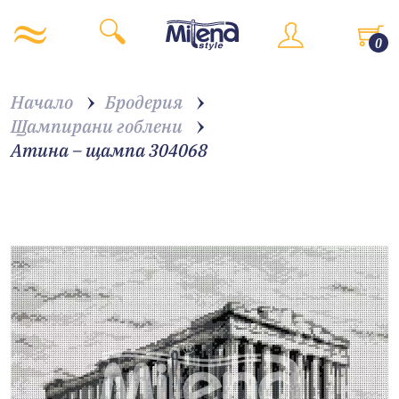
0
Начало
Бродерия
Щампирани гоблени
Атина – щампа 304068