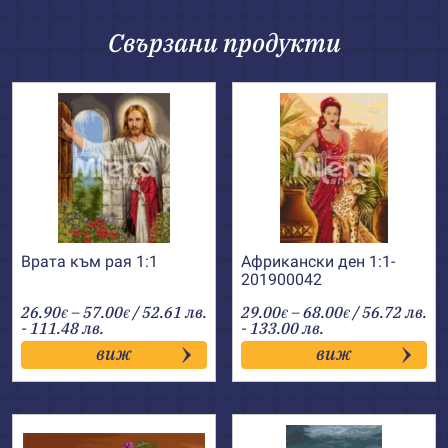
Свързани продукти
Врата към рая 1:1
Африкански ден 1:1-
201900042
Price
Price
26.90
–
57.00
/ 52.61 лв.
29.00
–
68.00
/ 56.72 лв.
€
€
€
€
range:
range:
- 111.48 лв.
- 133.00 лв.
26.90€
29.00€
виж
виж
through
through
57.00€
68.00€