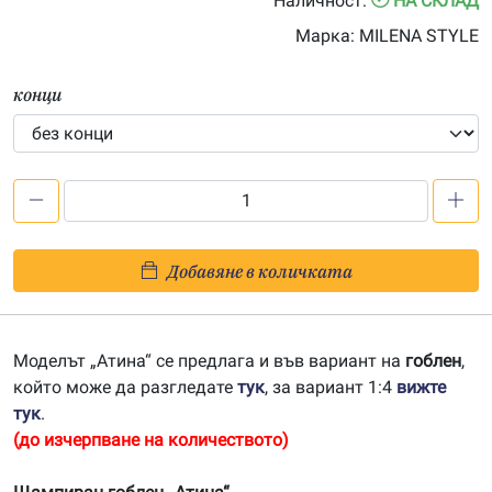
Наличност:
НА СКЛАД
Марка:
MILENA STYLE
конци
количество
за
Атина
Добавяне в количката
–
щампа
304068
Моделът „Атина“ се предлага и във вариант на
гоблен
,
който може да разгледате
тук
, за вариант 1:4
вижте
тук
.
(до изчерпване на количеството)