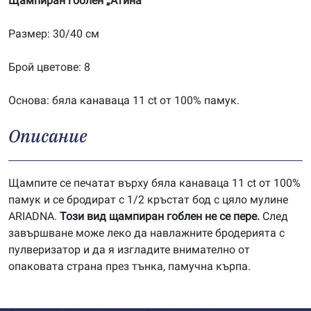
Щампиран гоблен „Атина“
Размер: 30/40 см
Брой цветове: 8
Основа: бяла канаваца 11 ct от 100% памук.
Описание
Щампите се печатат върху бяла канаваца 11 ct от 100%
памук и се бродират с 1/2 кръстат бод с цяло мулине
ARIADNA.
Този вид щампиран гоблен не се пере.
След
завършване може леко да навлажните бродерията с
пулверизатор и да я изгладите внимателно от
опаковата страна през тънка, памучна кърпа.