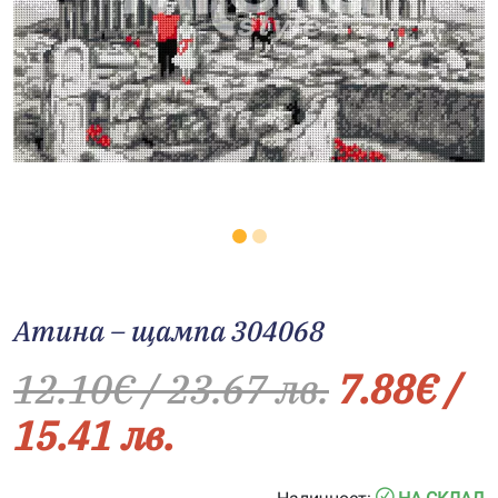
Атина – щампа 304068
12.10
€
/ 23.67 лв.
7.88
€
/
15.41 лв.