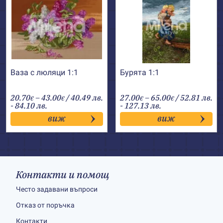
Ваза с люляци 1:1
Бурята 1:1
Price
Price
20.70
–
43.00
/ 40.49 лв.
27.00
–
65.00
/ 52.81 лв.
€
€
€
€
range:
range:
- 84.10 лв.
- 127.13 лв.
20.70€
27.00€
виж
виж
through
through
43.00€
65.00€
Контакти и помощ
Често задавани въпроси
Отказ от поръчка
Контакти