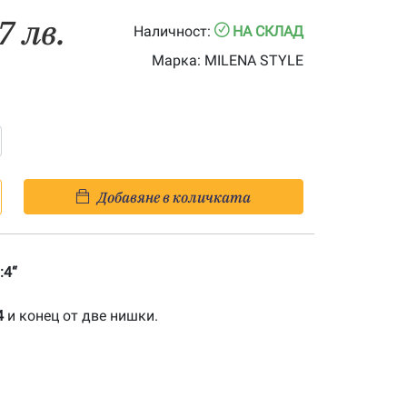
7 лв.
Наличност:
НА СКЛАД
Марка:
MILENA STYLE
Добавяне в количката
:4“
4
и конец от две нишки.