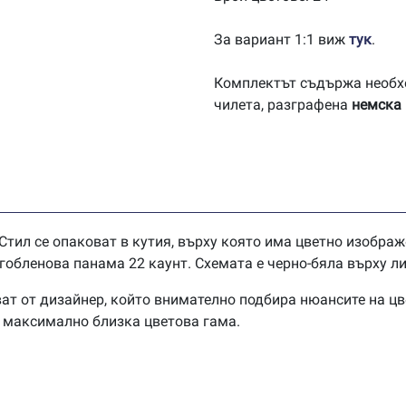
За вариант 1:1 виж
тук
.
Комплектът съдържа необх
чилета, разграфена
немска
Стил се опаковат в кутия, върху която има цветно изображ
обленова панама 22 каунт. Схемата е черно-бяла върху ли
ат от дизайнер, който внимателно подбира нюансите на цв
в максимално близка цветова гама.