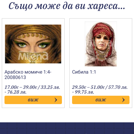
Също може да ви хареса…
Арабско момиче 1:4-
Сибила 1:1
20080613
Price
Price
17.00
–
39.00
/ 33.25 лв.
29.50
–
51.00
/ 57.70 лв.
€
€
€
€
range:
range:
- 76.28 лв.
- 99.75 лв.
17.00€
29.50€
виж
виж
through
through
39.00€
51.00€