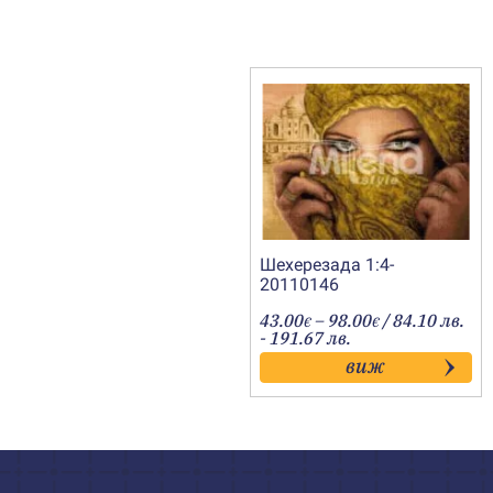
Шехерезада 1:4-
20110146
Price
43.00
–
98.00
/ 84.10 лв.
€
€
range:
- 191.67 лв.
43.00€
виж
through
98.00€