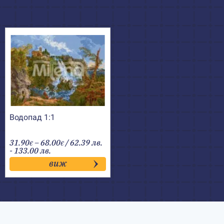
Водопад 1:1
Price
31.90
–
68.00
/ 62.39 лв.
€
€
range:
- 133.00 лв.
31.90€
виж
through
68.00€