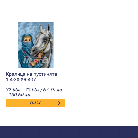
Кралица на пустинята
1:4-20090407
Price
32.00
–
77.00
/ 62.59 лв.
€
€
range:
- 150.60 лв.
32.00€
виж
through
77.00€