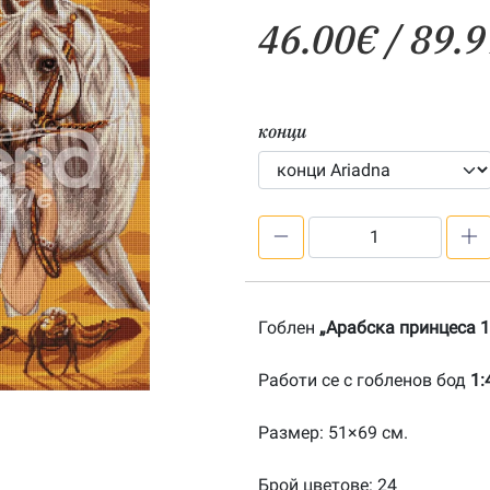
46.00
€
/ 89.9
конци
количество
за
Арабска
принцеса
Гоблен
„Арабска принцеса 1
1:4-
202000145
Работи се с гобленов бод
1:
Размер: 51×69 см.
Брой цветове: 24