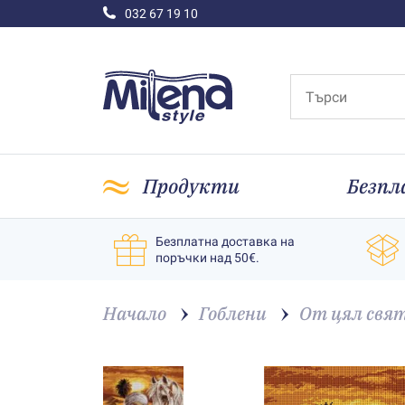
032 67 19 10
Продукти
Безпл
Безплатна доставка на
поръчки над 50€.
Начало
Гоблени
От цял свя