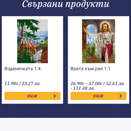
Свързани продукти
Воденичката 1:4
Врата към рая 1:1
Price
11.90
/ 23.27 лв.
26.90
–
57.00
/ 52.61 лв.
€
€
€
range:
- 111.48 лв.
26.90€
виж
виж
through
57.00€