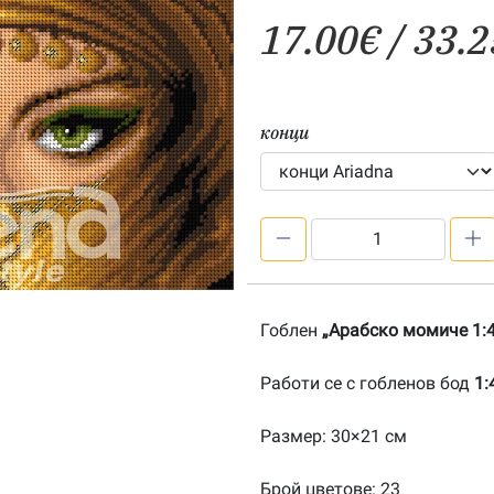
17.00
€
/ 33.2
конци
количество
за
Арабско
момиче
Гоблен
„Арабско момиче 1:4
1:4-
20080613
Работи се с гобленов бод
1:
Размер: 30×21 см
Брой цветове: 23