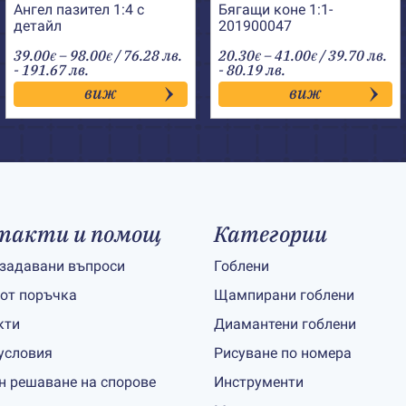
Ангел пазител 1:4 с
Бягащи коне 1:1-
детайл
201900047
Price
Price
39.00
–
98.00
/ 76.28 лв.
20.30
–
41.00
/ 39.70 лв.
€
€
€
€
range:
range:
- 191.67 лв.
- 80.19 лв.
39.00€
20.30€
виж
виж
through
through
98.00€
41.00€
такти и помощ
Категории
 задавани въпроси
Гоблени
 от поръчка
Щампирани гоблени
кти
Диамантени гоблени
условия
Рисуване по номера
н решаване на спорове
Инструменти