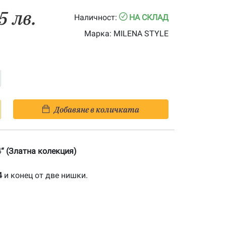
5 лв.
Наличност:
НА СКЛАД
Марка:
MILENA STYLE
Добавяне в количката
“ (Златна колекция)
4
и конец от две нишки.