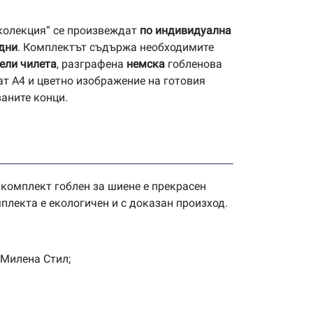
 колекция“ се произвеждат
по индивидуална
 дни
. Комплектът съдържа необходимите
ели чилета
, разграфена
немска
гобленова
ат А4 и цветно изображение на готовия
ваните конци.
 комплект гоблен за шиене е прекрасен
плекта е екологичен и с доказан произход.
 Милена Стил;