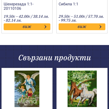
Шехерезада 1:1-
Сибила 1:1
20110106
Price
Price
19.50
–
42.00
/ 38.14 лв.
29.50
–
51.00
/ 57.70 лв.
€
€
€
€
range:
range:
- 82.14 лв.
- 99.75 лв.
19.50€
29.50€
виж
виж
through
through
42.00€
51.00€
Свързани продукти