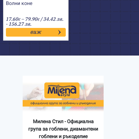
Волни коне
Price
17.60
–
79.90
/ 34.42 лв.
€
€
range:
- 156.27 лв.
17.60€
виж
through
79.90€
Милена Стил - Официална
група за гоблени, диамантени
гоблени и ръкоделие