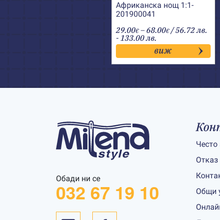
Африканска нощ 1:1-
201900041
Price
29.00
–
68.00
/ 56.72 лв.
€
€
range:
- 133.00 лв.
29.00€
виж
through
68.00€
Кон
Често
Отказ
Конта
Обади ни се
032 67 19 10
Общи 
Онлай