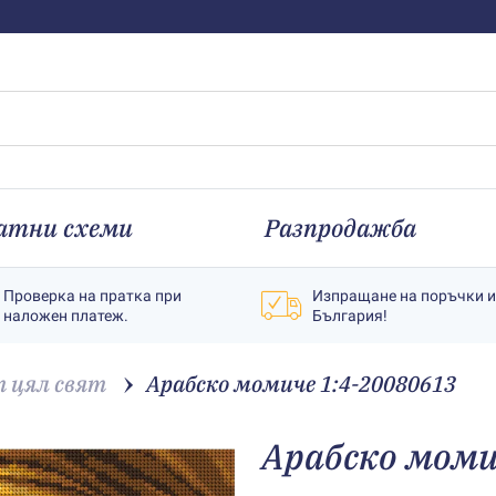
атни схеми
Разпродажба
Проверка на пратка при
Изпращане на поръчки 
наложен платеж.
България!
 цял свят
Арабско момиче 1:4-20080613
Арабско моми