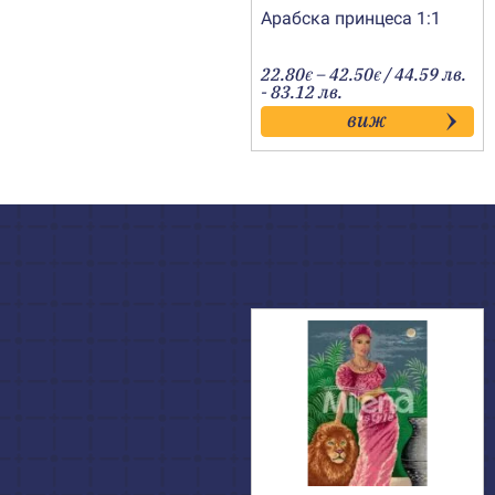
Арабска принцеса 1:1
Price
22.80
–
42.50
/ 44.59 лв.
€
€
range:
- 83.12 лв.
22.80€
виж
through
42.50€