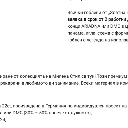
Всички гоблени от „Златна
заявка в срок от 2 работни
конци ARIADNA или DMC в
ц
панама, игла, схема с форм
гоблен с легенда на използ
иране от колекцията на Милена Стил са тук! Този премиум
 прекарани в любимото ви занимание. Всеки материал в ком
 22ct, произведена в Германия по индивидуален проект на
na или DMC (30% – 50% повече от нужното);
24;