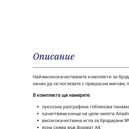
Описание
Най-висококачествените комплекти за брод
начин да се поглезите с прекрасни мигове,
В комплекта ще намерите:
луксозна разграфена гобленова панама
качествени конци на цели чилета Ariad
висококачествена игла за бродиране №
ясна схема във формат А4;