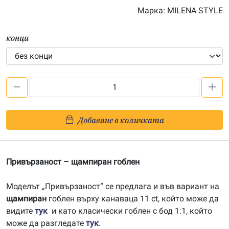
Марка:
MILENA STYLE
конци
количество
за
Привързаност
Добавяне в количката
-
печатана
Aida
Привързаност – щампиран гоблен
14ct
AD024
Моделът „Привързаност“ се предлага и във вариант на
щампиран
гоблен върху канаваца 11 ct, който може да
видите
тук
и като класически гоблен с бод 1:1, който
може да разгледате
тук
.