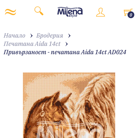
0
Начало
Бродерия
Печатана Aida 14ct
Привързаност - печатана Aida 14ct AD024