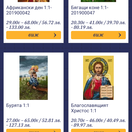
Африкански ден 1:1-
Бягащи коне 1:1-
201900042
201900047
Price
Price
29.00
–
68.00
/ 56.72 лв.
20.30
–
41.00
/ 39.70 лв.
€
€
€
€
range:
range:
- 133.00 лв.
- 80.19 лв.
29.00€
20.30€
виж
виж
through
through
68.00€
41.00€
Бурята 1:1
Благославящият
Христос 1:1
Price
Price
27.00
–
65.00
/ 52.81 лв.
20.70
–
46.00
/ 40.49 лв.
€
€
€
€
range:
range:
- 127.13 лв.
- 89.97 лв.
27.00€
20.70€