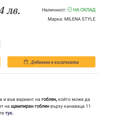
4 лв.
Наличност:
НА СКЛАД
Марка:
MILENA STYLE
Добавяне в количката
а и във вариант на
гоблен,
който може да
нт на
щампиран гоблен
върху канаваца 11
ите
тук.