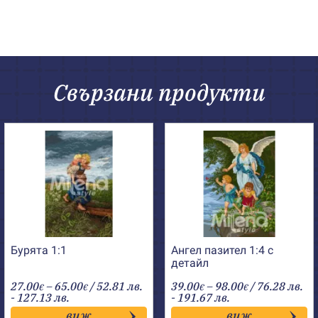
Свързани продукти
Бурята 1:1
Ангел пазител 1:4 с
детайл
Price
Price
27.00
–
65.00
/ 52.81 лв.
39.00
–
98.00
/ 76.28 лв.
€
€
€
€
range:
range:
- 127.13 лв.
- 191.67 лв.
27.00€
39.00€
виж
виж
through
through