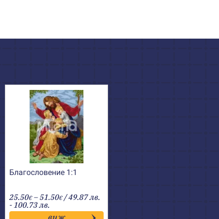
Благословение 1:1
Price
25.50
–
51.50
/ 49.87 лв.
€
€
range:
- 100.73 лв.
25.50€
виж
through