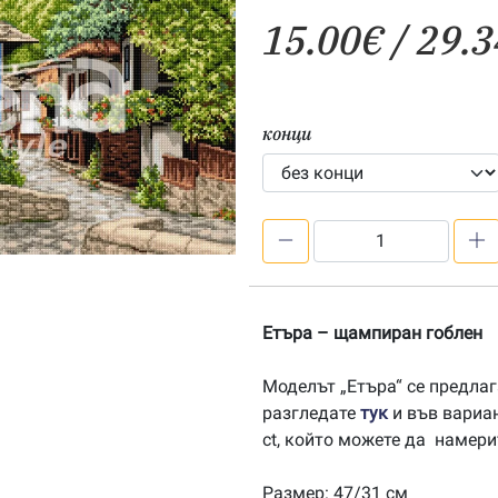
15.00
€
/ 29.3
конци
количество
за
Етъра
-
Етъра – щампиран гоблен
печатана
Aida
Моделът „Етъра“ се предлаг
14ct
разгледате
тук
и във вариа
AD010
ct, който можете да намер
Размер: 47/31 см