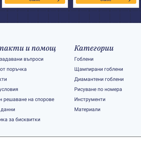
65.00€
98.00€
такти и помощ
Категории
 задавани въпроси
Гоблени
 от поръчка
Щампирани гоблени
кти
Диамантени гоблени
условия
Рисуване по номера
н решаване на спорове
Инструменти
 данни
Материали
ика за бисквитки