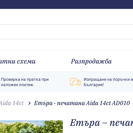
атни схеми
Разпродажба
Проверка на пратка при
Изпращане на поръчки 
наложен платеж.
България!
ida 14ct
Етъра - печатана Aida 14ct AD010
Етъра – печа