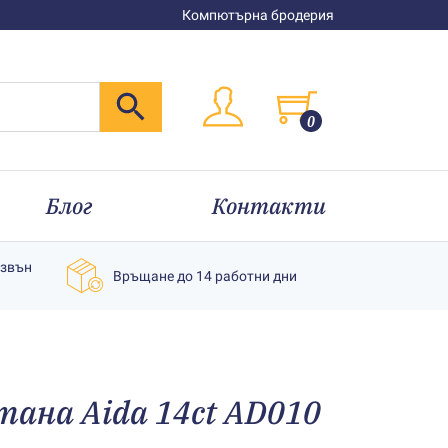
Компютърна бродерия
0
Блог
Контакти
извън
Връщане до 14 работни дни
тана Aida 14ct AD010