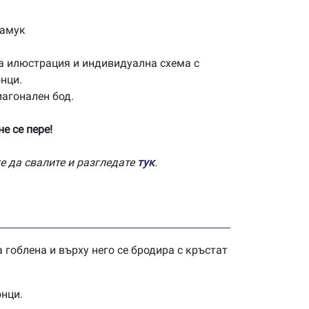
памук
а илюстрация и индивидуална схема с
нци.
иагонален бод.
е се пере!
е да свалите и разгледате
тук
.
 гоблена и върху него се бродира с кръстат
онци.