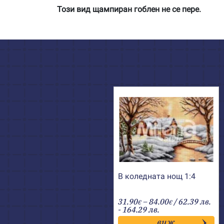
Този вид щампиран гоблен не се пере.
В коледната нощ 1:4
Price
31.90
–
84.00
/ 62.39 лв.
€
€
range:
- 164.29 лв.
31.90€
виж
through