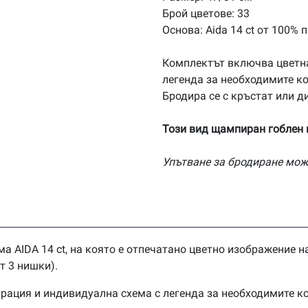
Брой цветове: 33
Основа: Aida 14 ct от 100% 
Комплектът включва цветн
легенда за необходимите ко
Бродира се с кръстат или д
Този вид щампиран гоблен н
Упътване за бродиране мож
а AIDA 14 ct, на която е отпечатано цветно изображение на
от 3 нишки).
трация и индивидуална схема с легенда за необходимите к