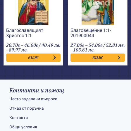
Благославящият
Благовещение 1:1-
Христос 1:1
201900044
Price
Price
20.70
–
46.00
/ 40.49 лв.
27.00
–
54.00
/ 52.81 лв.
€
€
€
€
range:
range:
- 89.97 лв.
- 105.61 лв.
20.70€
27.00€
виж
виж
through
through
46.00€
54.00€
Контакти и помощ
Често задавани въпроси
Отказ от поръчка
Контакти
Общи условия