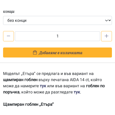
конци
количество
за
Етъра
Добавяне в количката
–
щампа
533909
Моделът „Етъра“ се предлага и във вариант на
щампиран гоблен
върху печатана AIDA 14 ct, който
може да намерите
тук
или във вариант на
гоблен по
поръчка
, който може да разгледате
тук
.
Щампиран гоблен „Етъра“