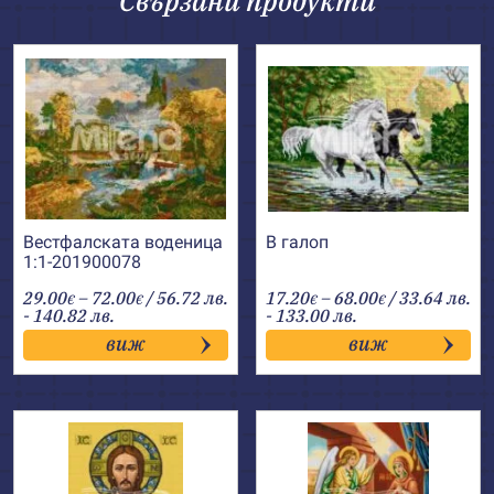
Свързани продукти
Вестфалската воденица
В галоп
1:1-201900078
Price
Price
29.00
–
72.00
/ 56.72 лв.
17.20
–
68.00
/ 33.64 лв.
€
€
€
€
range:
range:
- 140.82 лв.
- 133.00 лв.
29.00€
17.20€
виж
виж
through
through
72.00€
68.00€