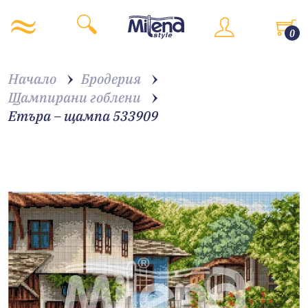
0
Начало
Бродерия
Щампирани гоблени
Етъра – щампа 533909