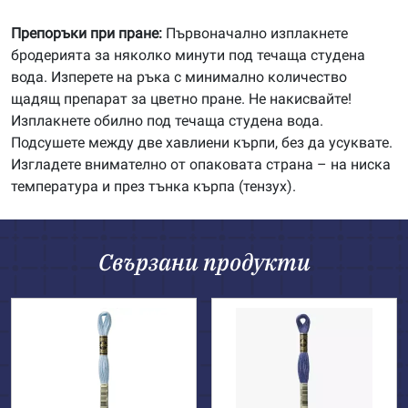
Препоръки при пране:
Първоначално изплакнете
бродерията за няколко минути под течаща студена
вода. Изперете на ръка с минимално количество
щадящ препарат за цветно пране. Не накисвайте!
Изплакнете обилно под течаща студена вода.
Подсушете между две хавлиени кърпи, без да усуквате.
Изгладете внимателно от опаковата страна – на ниска
температура и през тънка кърпа (тензух).
Свързани продукти