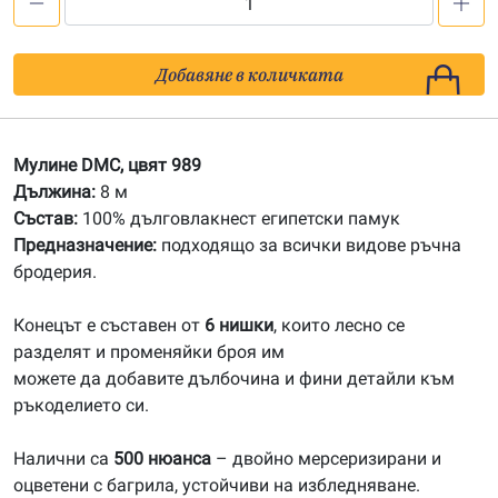
количество
за
989
Добавяне в количката
Мулине
DMC
Мулине DMC, цвят 989
Дължина:
8 м
Състав:
100% дълговлакнест египетски памук
Предназначение:
подходящо за всички видове ръчна
бродерия.
Конецът е съставен от
6 нишки
, които лесно се
разделят и променяйки броя им
можете да добавите дълбочина и фини детайли към
ръкоделието си.
Налични са
500 нюанса
– двойно мерсеризирани и
оцветени с багрила, устойчиви на избледняване.